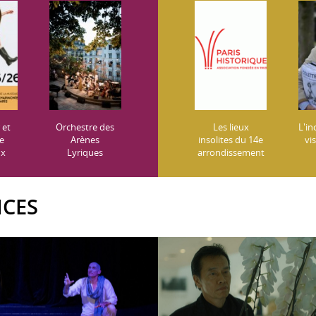
 et
Orchestre des
Les lieux
L'i
re
Arènes
insolites du 14e
vi
ux
Lyriques
arrondissement
(c
lég
le 
NCES
a