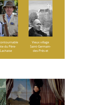
ncontournable
Vieux village
site du Père-
Saint-Germain-
Lachaise
des-Prés et
élébrités et
tous ses lieux
endes) : vivez
mythiques et...
Père-Lachaise
un air de jazz !
utrement !