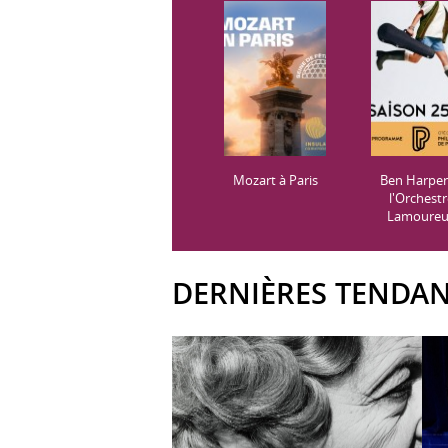
Mozart à Paris
Ben Harper
l'Orchest
Lamoure
DERNIÈRES TENDA