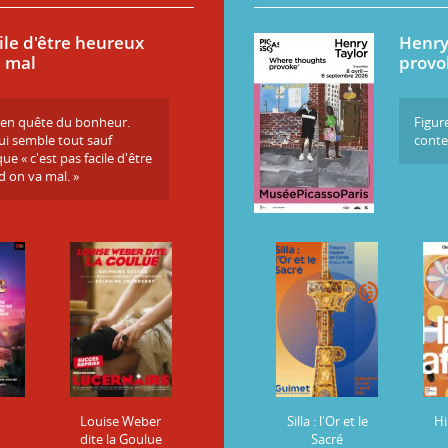
cile d'être heureux
Henry
 mal
provo
s en quête du bonheur.
Figur
ui semble tout sauf
conte
ue « c'est pas facile d'être
 on va mal. »
Louise Weber
Silla : l'Or et le
Hi
dite la Goulue
Sacré