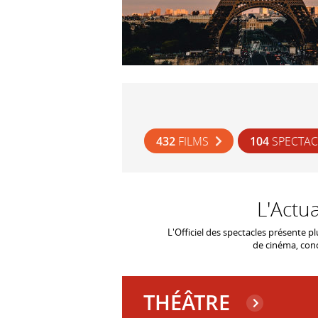
432
FILMS
104
SPECTA
L'Actua
L'Officiel des spectacles présente p
de cinéma, conc
THÉÂTRE