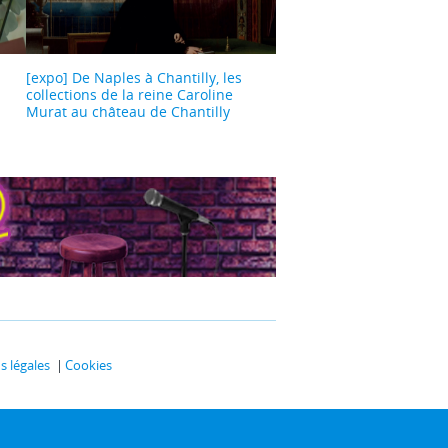
[expo] De Naples à Chantilly, les
collections de la reine Caroline
Murat au château de Chantilly
 légales
Cookies