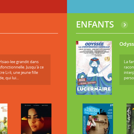
ENFANTS
Odyss
Hsiao-lee grandit dans
La fa
sfonctionnelle. Jusqu'à ce
racon
e Li-li, une jeune fille
inter
e, qui lui...
perso