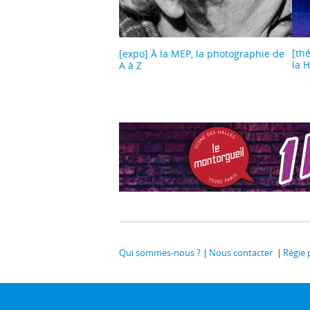
[th
[expo] À la MEP, la photographie de
la 
A à Z
Qui sommes-nous ?
Nous contacter
Régie 