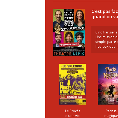
C'est pas fa
quand on va
Cinq Parisien
Une mission q
simple, parce q
heureux quand
Le Procès
Paris is
d'une vie
magique