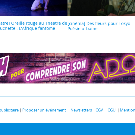
éâtre] Oreille rouge au Théâtre de
[cinéma] Des fleurs pour Tokyo :
Huchette : L'Afrique fantôme
Poésie urbaine
publicitaire
Proposer un événement
Newsletters
CGV
CGU
Mentions