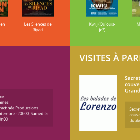
een
Les Silences de
Kwi'j (Qu'ouïs-
M
Riyad
je?)
VISITES À PAR
Secre
couve
Grand
ce
aines
Arachnée Productions
Secre
ptembre : 20h00, Samedi 5
couve
0h00
Boule