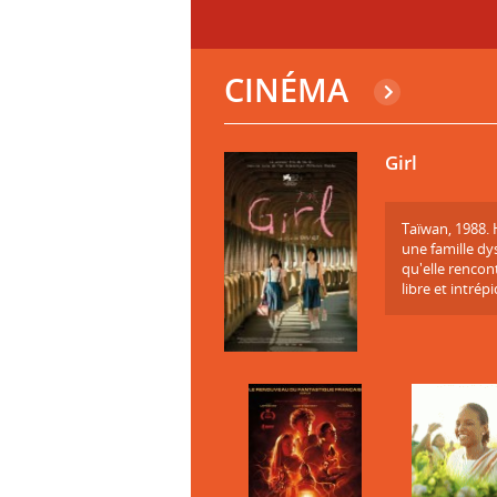
CINÉMA
Girl
Taïwan, 1988. 
une famille dy
qu'elle rencontr
libre et intrépid