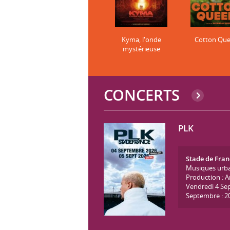
Kyma, l'onde
Cotton Qu
mystérieuse
CONCERTS
PLK
Stade de Fran
Musiques urb
Production : 
Vendredi 4 Se
Septembre : 2