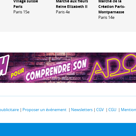
Village suisse
Marché aux fleurs
Marché de la
Paris
Reine Elizabeth II
Création Paris-
Paris 15e
Paris 4e
Montparnasse
Paris 14e
publicitaire
Proposer un événement
Newsletters
CGV
CGU
Mentions