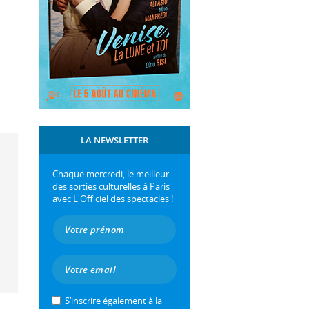
LA NEWSLETTER
Chaque mercredi, le meilleur
des sorties culturelles à Paris
avec L'Officiel des spectacles !
S’inscrire également à la