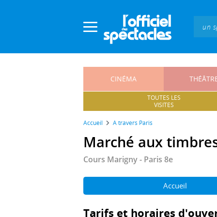
Panneau de gestion des cookies
CINÉMA
THÉÂTR
TOUTES LES
VISITES
Accueil
A travers Paris
Marché aux timbre
Cours Marigny - Paris 8e
Accueil
Tarifs et horaires d'ouve