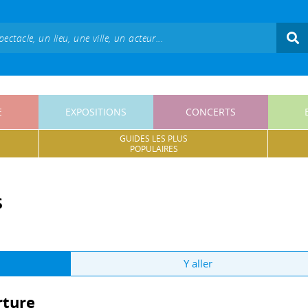
E
EXPOSITIONS
CONCERTS
GUIDES LES PLUS
POPULAIRES
s
Y aller
rture