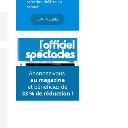
sélection théâtre
du
samedi
JE M'INSCRIS