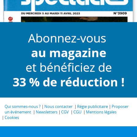
Qui sommes-nous ?
Nous contacter
Régie publicitaire
Proposer
un événement
Newsletters
CGV
CGU
Mentions légales
Cookies