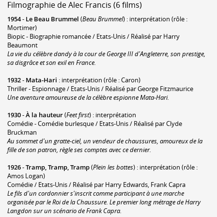
Filmographie de Alec Francis (6 films)
1954
-
Le Beau Brummel
(
Beau Brummel
) : interprétation (rôle :
Mortimer)
Biopic - Biographie romancée / Etats-Unis / Réalisé par Harry
Beaumont
La vie du célèbre dandy à la cour de George III d'Angleterre, son prestige,
sa disgrâce et son exil en France.
1932
-
Mata-Hari
: interprétation (rôle : Caron)
Thriller - Espionnage / Etats-Unis / Réalisé par George Fitzmaurice
Une aventure amoureuse de la célèbre espionne Mata-Hari.
1930
-
À la hauteur
(
Feet first
) : interprétation
Comédie - Comédie burlesque / Etats-Unis / Réalisé par Clyde
Bruckman
Au sommet d'un gratte-ciel, un vendeur de chaussures, amoureux de la
fille de son patron, règle ses comptes avec ce dernier.
1926
-
Tramp, Tramp, Tramp
(
Plein les bottes
) : interprétation (rôle :
Amos Logan)
Comédie / Etats-Unis / Réalisé par Harry Edwards, Frank Capra
Le fils d'un cordonnier s'inscrit comme participant à une marche
organisée par le Roi de la Chaussure. Le premier long métrage de Harry
Langdon sur un scénario de Frank Capra.