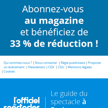
Qui sommes-nous ?
Nous contacter
Régie publicitaire
Proposer
un événement
Newsletters
CGV
CGU
Mentions légales
Cookies
Le guide du
spectacle
à