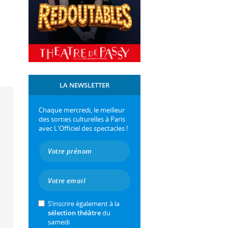
LA NEWSLETTER
Chaque mercredi, le meilleur
des sorties culturelles à Paris
avec L'Officiel des spectacles !
S’inscrire également à la
sélection théâtre
du
samedi