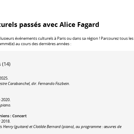
urels passés avec Alice Fagard
plusieurs événements culturels à Paris ou dans sa région ! Parcourez tous les
rammé(e) au cours des dernières années :
 (14)
2025.
estre Carabanchel, dir. Fernando Fiszbein.
 2020.
 piano.
niens
:
Concert
r 2018.
ois Henry (guitare) et Clotilde Bernard (piano), au programme : œuvres de