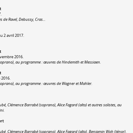
t
.
 de Ravel, Debussy, Cras...
 2 avril 2017.
t
ovembre 2016.
(soprano), au programme : œuvres de Hindemith et Messiaen.
t
 2016.
(soprano), au programme : œuvres de Wagner et Mahler.
bé, Clémence Barrabé (soprano), Alice Fagard (alto) et autres solistes, au
ni.
rt
ubé, Clémence Barrabé (soprano), Alice Fagard (alto), Benjamin Woh (ténor),