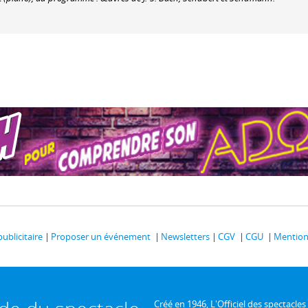
publicitaire
Proposer un événement
Newsletters
CGV
CGU
Mentions
Créé en 1946, L'Officiel des spectacles