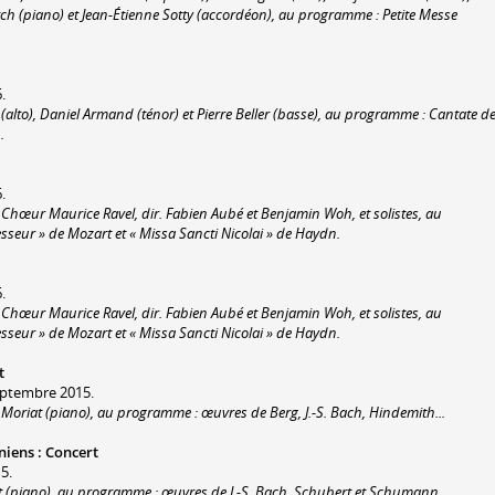
itch (piano) et Jean-Étienne Sotty (accordéon), au programme : Petite Messe
.
(alto), Daniel Armand (ténor) et Pierre Beller (basse), au programme : Cantate d
.
.
, Chœur Maurice Ravel, dir. Fabien Aubé et Benjamin Woh, et solistes, au
seur » de Mozart et « Missa Sancti Nicolai » de Haydn.
.
, Chœur Maurice Ravel, dir. Fabien Aubé et Benjamin Woh, et solistes, au
seur » de Mozart et « Missa Sancti Nicolai » de Haydn.
t
eptembre 2015.
Moriat (piano), au programme : œuvres de Berg, J.-S. Bach, Hindemith...
niens
:
Concert
5.
t (piano), au programme : œuvres de J.-S. Bach, Schubert et Schumann.