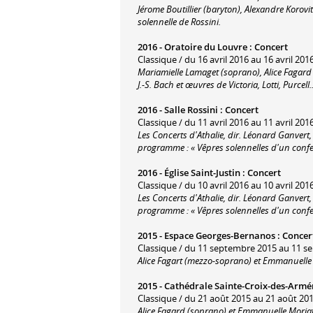
Jérome Boutillier (baryton), Alexandre Korov
solennelle de Rossini.
2016 -
Oratoire du Louvre
:
Concert
Classique / du 16 avril 2016 au 16 avril 2016
Mariamielle Lamaget (soprano), Alice Fagard 
J.-S. Bach et œuvres de Victoria, Lotti, Purcell..
2016 -
Salle Rossini
:
Concert
Classique / du 11 avril 2016 au 11 avril 2016
Les Concerts d'Athalie, dir. Léonard Ganvert
programme : « Vêpres solennelles d'un confes
2016 -
Église Saint-Justin
:
Concert
Classique / du 10 avril 2016 au 10 avril 2016
Les Concerts d'Athalie, dir. Léonard Ganvert
programme : « Vêpres solennelles d'un confes
2015 -
Espace Georges-Bernanos
:
Concer
Classique / du 11 septembre 2015 au 11 s
Alice Fagart (mezzo-soprano) et Emmanuelle 
2015 -
Cathédrale Sainte-Croix-des-Armé
Classique / du 21 août 2015 au 21 août 201
Alice Fagard (soprano) et Emmanuelle Moria