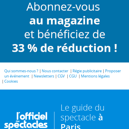
Qui sommes-nous ?
Nous contacter
Régie publicitaire
Proposer
un événement
Newsletters
CGV
CGU
Mentions légales
Cookies
Le guide du
spectacle
à
Paris