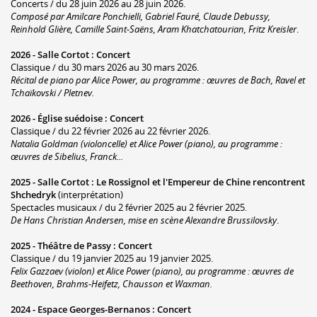
Concerts / du 28 juin 2026 au 28 juin 2026.
Composé par Amilcare Ponchielli, Gabriel Fauré, Claude Debussy,
Reinhold Glière, Camille Saint-Saëns, Aram Khatchatourian, Fritz Kreisler
.
2026 -
Salle Cortot
:
Concert
Classique / du 30 mars 2026 au 30 mars 2026.
Récital de piano par Alice Power, au programme : œuvres de Bach, Ravel et
Tchaïkovski / Pletnev.
2026 -
Église suédoise
:
Concert
Classique / du 22 février 2026 au 22 février 2026.
Natalia Goldman (violoncelle) et Alice Power (piano), au programme :
œuvres de Sibelius, Franck...
2025 -
Salle Cortot
:
Le Rossignol et l'Empereur de Chine rencontrent
Shchedryk
(interprétation)
Spectacles musicaux / du 2 février 2025 au 2 février 2025.
De Hans Christian Andersen, mise en scène Alexandre Brussilovsky
.
2025 -
Théâtre de Passy
:
Concert
Classique / du 19 janvier 2025 au 19 janvier 2025.
Felix Gazzaev (violon) et Alice Power (piano), au programme : œuvres de
Beethoven, Brahms-Heifetz, Chausson et Waxman.
2024 -
Espace Georges-Bernanos
:
Concert