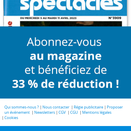
Qui sommes-nous ?
Nous contacter
Régie publicitaire
Proposer
un événement
Newsletters
CGV
CGU
Mentions légales
Cookies