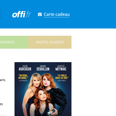
Carte cadeau
ENFANTS
VISITES GUIDÉES
aris.
es