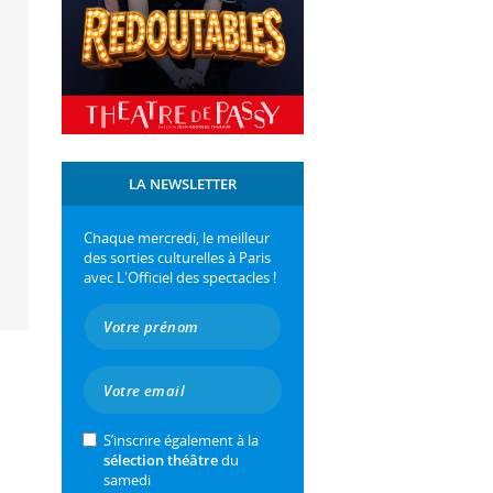
LA NEWSLETTER
Chaque mercredi, le meilleur
des sorties culturelles à Paris
avec L'Officiel des spectacles !
S’inscrire également à la
sélection théâtre
du
samedi