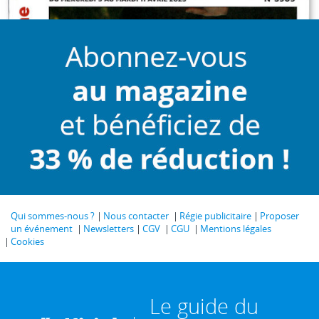
Qui sommes-nous ?
Nous contacter
Régie publicitaire
Proposer
un événement
Newsletters
CGV
CGU
Mentions légales
Cookies
Le guide du