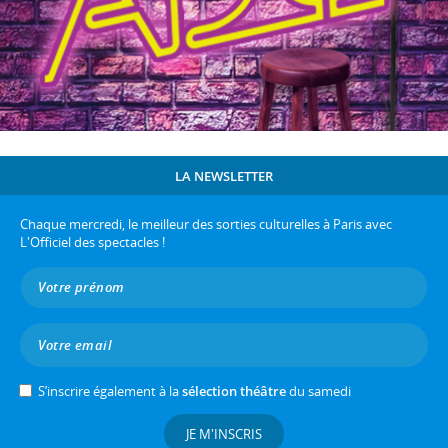
LA NEWSLETTER
Chaque mercredi, le meilleur des sorties culturelles à Paris avec
L'Officiel des spectacles !
S’inscrire également à la
sélection théâtre
du samedi
JE M'INSCRIS