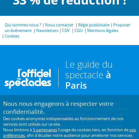
Qui sommes-nous ?
Nous contacter
Régie publicitaire
Proposer
un événement
Newsletters
CGV
CGU
Mentions légales
Cookies
Le guide du
spectacle
à
Paris
Nous nous engageons à respecter votre
Créé en 1946, L'Officiel des spectacles est
l'hebdomadaire de
référence du spectacle à Paris
et dans sa région. Pièces de théâtre,
confidentialité.
expositions, sorties cinéma, concerts, spectacles enfants... : vous
Des cookies anonymes indispensables au fonctionnement de nos
trouverez sur ce site toute l'actualité des sorties culturelles de la
services sont utilisés sur ce site.
capitale, et bien plus encore ! Pour ceux qui sortent à Paris et ses
Nous limitons à
5 partenaires
l’usage de cookies tiers, en fonction de
vos
environs, c'est aussi le guide papier pratique, précis, fiable et complet.
préférences
, afin d'étudier notre audience pour améliorer nos services