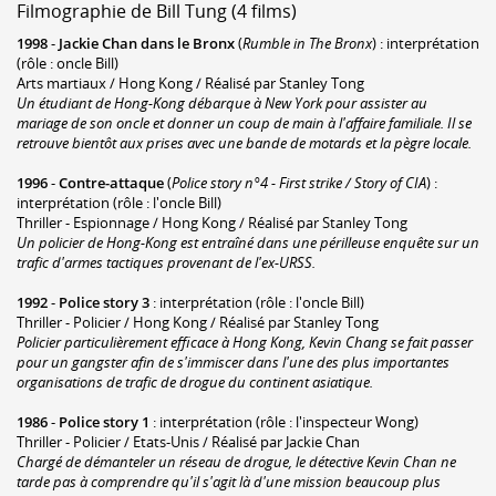
Filmographie de Bill Tung (4 films)
1998
-
Jackie Chan dans le Bronx
(
Rumble in The Bronx
) : interprétation
(rôle : oncle Bill)
Arts martiaux / Hong Kong / Réalisé par Stanley Tong
Un étudiant de Hong-Kong débarque à New York pour assister au
mariage de son oncle et donner un coup de main à l'affaire familiale. Il se
retrouve bientôt aux prises avec une bande de motards et la pègre locale.
1996
-
Contre-attaque
(
Police story n°4 - First strike / Story of CIA
) :
interprétation (rôle : l'oncle Bill)
Thriller - Espionnage / Hong Kong / Réalisé par Stanley Tong
Un policier de Hong-Kong est entraîné dans une périlleuse enquête sur un
trafic d'armes tactiques provenant de l'ex-URSS.
1992
-
Police story 3
: interprétation (rôle : l'oncle Bill)
Thriller - Policier / Hong Kong / Réalisé par Stanley Tong
Policier particulièrement efficace à Hong Kong, Kevin Chang se fait passer
pour un gangster afin de s'immiscer dans l'une des plus importantes
organisations de trafic de drogue du continent asiatique.
1986
-
Police story 1
: interprétation (rôle : l'inspecteur Wong)
Thriller - Policier / Etats-Unis / Réalisé par Jackie Chan
Chargé de démanteler un réseau de drogue, le détective Kevin Chan ne
tarde pas à comprendre qu'il s'agit là d'une mission beaucoup plus