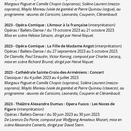
Margaux Poguet et Camille Chopin (sopranos), Solène Laurent (mezzo-
soprano), Maylis Moreau (viole de gambe) et Pierre Quiniou (orgue), au
programme : œuvres de Carissimi, Leonarda, Couperin, Clérambault.
2023 -
Opéra-Comique
:
L'Amour à la française
(interprétation)
Opéras / Ballets-Danse / du 19 octobre 2023 au 21 octobre 2023.
Mise en scène Héloïse Sérazin, dirigé par Hervé Niquet
.
2023 -
Opéra-Comique
:
La Fille de Madame Angot
(interprétation)
Opéras / Ballets-Danse / du 27 septembre 2023 au 5 octobre 2023.
De Clairville, Paul Siraudin, Victor Koning, composé par Charles Lecocq,
mise en scène Richard Brunel, dirigé par Hervé Niquet
.
2023 -
Cathédrale Sainte-Croix-des-Arméniens
:
Concert
Classique / du 4 juillet 2023 au 4 juillet 2023.
Margaux Poguet et Camille Chopin (soprano), Solène Laurent (mezzo-
soprano), Maylis Moreau (viole de gambe) et Pierre Quiniou (clavecin), au
programme : œuvres de Carissimi, Leonarda, Couperin et Clérambault.
2023 -
Théâtre Alexandre Dumas
:
Opera Fuoco : Les Noces de
Figaro
(interprétation)
Opéras / Ballets-Danse / du 30 juin 2023 au 30 juin 2023.
De Lorenzo Da Ponte, composé par Wolfgang Amadeus Mozart, mise en
scène Alexandre Camerlo, dirigé par David Stern
.