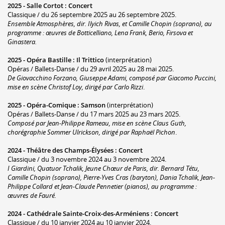
2025 -
Salle Cortot
:
Concert
Classique / du 26 septembre 2025 au 26 septembre 2025.
Ensemble Atmosphères, dir. Ilyich Rivas, et Camille Chopin (soprano), au
programme : œuvres de Botticelliano, Lena Frank, Berio, Firsova et
Ginastera.
2025 -
Opéra Bastille
:
Il Trittico
(interprétation)
Opéras / Ballets-Danse / du 29 avril 2025 au 28 mai 2025.
De Giovacchino Forzano, Giuseppe Adami, composé par Giacomo Puccini,
mise en scène Christof Loy, dirigé par Carlo Rizzi
.
2025 -
Opéra-Comique
:
Samson
(interprétation)
Opéras / Ballets-Danse / du 17 mars 2025 au 23 mars 2025.
Composé par Jean-Philippe Rameau, mise en scène Claus Guth,
chorégraphie Sommer Ulrickson, dirigé par Raphaël Pichon
.
2024 -
Théâtre des Champs-Élysées
:
Concert
Classique / du 3 novembre 2024 au 3 novembre 2024.
I Giardini, Quatuor Tchalik, Jeune Chœur de Paris, dir. Bernard Tétu,
Camille Chopin (soprano), Pierre-Yves Cras (baryton), Dania Tchalik, Jean-
Philippe Collard et Jean-Claude Pennetier (pianos), au programme :
œuvres de Fauré.
2024 -
Cathédrale Sainte-Croix-des-Arméniens
:
Concert
Classique / du 10 janvier 2024 au 10 janvier 2024.