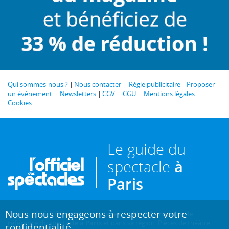
Qui sommes-nous ?
Nous contacter
Régie publicitaire
Proposer
un événement
Newsletters
CGV
CGU
Mentions légales
Cookies
Le guide du
spectacle
à
Paris
Nous nous engageons à respecter votre
Créé en 1946, L'Officiel des spectacles est
l'hebdomadaire de
référence du spectacle à Paris
et dans sa région. Pièces de théâtre,
confidentialité.