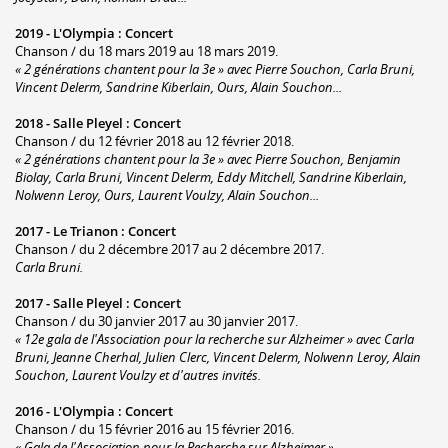
2019 -
L'Olympia
:
Concert
Chanson / du 18 mars 2019 au 18 mars 2019.
« 2 générations chantent pour la 3e » avec Pierre Souchon, Carla Bruni,
Vincent Delerm, Sandrine Kiberlain, Ours, Alain Souchon...
2018 -
Salle Pleyel
:
Concert
Chanson / du 12 février 2018 au 12 février 2018.
« 2 générations chantent pour la 3e » avec Pierre Souchon, Benjamin
Biolay, Carla Bruni, Vincent Delerm, Eddy Mitchell, Sandrine Kiberlain,
Nolwenn Leroy, Ours, Laurent Voulzy, Alain Souchon...
2017 -
Le Trianon
:
Concert
Chanson / du 2 décembre 2017 au 2 décembre 2017.
Carla Bruni.
2017 -
Salle Pleyel
:
Concert
Chanson / du 30 janvier 2017 au 30 janvier 2017.
« 12e gala de l'Association pour la recherche sur Alzheimer » avec Carla
Bruni, Jeanne Cherhal, Julien Clerc, Vincent Delerm, Nolwenn Leroy, Alain
Souchon, Laurent Voulzy et d'autres invités.
2016 -
L'Olympia
:
Concert
Chanson / du 15 février 2016 au 15 février 2016.
« Gala de l'Association pour la Recherche sur Alzheimer ».