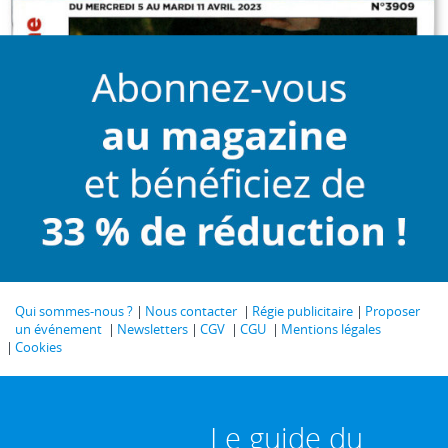
Qui sommes-nous ?
Nous contacter
Régie publicitaire
Proposer
un événement
Newsletters
CGV
CGU
Mentions légales
Cookies
Le guide du