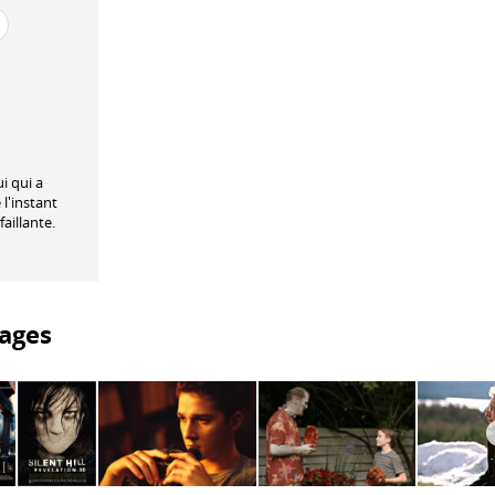
i qui a
l'instant
aillante.
ages