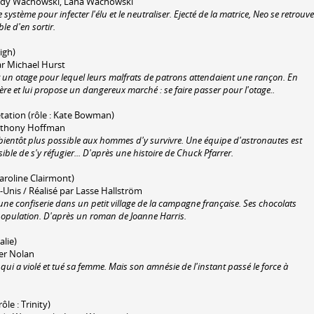
r Andy Wachowski, Lana Wachowski
système pour infecter l'élu et le neutraliser. Ejecté de la matrice, Neo se retrouve
le d'en sortir.
eigh)
r Michael Hurst
 un otage pour lequel leurs malfrats de patrons attendaient une rançon. En
re et lui propose un dangereux marché : se faire passer pour l'otage..
rétation (rôle : Kate Bowman)
 Anthony Hoffman
ra bientôt plus possible aux hommes d'y survivre. Une équipe d'astronautes est
sible de s'y réfugier... D'après une histoire de Chuck Pfarrer.
Caroline Clairmont)
Unis / Réalisé par Lasse Hallström
ne confiserie dans un petit village de la campagne française. Ses chocolats
 population. D'après un roman de Joanne Harris.
alie)
her Nolan
 qui a violé et tué sa femme. Mais son amnésie de l'instant passé le force à
rôle : Trinity)