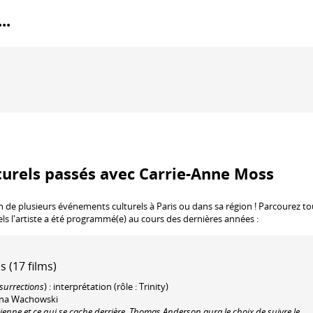
..
turels passés avec Carrie-Anne Moss
n de plusieurs événements culturels à Paris ou dans sa région ! Parcourez t
els l'artiste a été programmé(e) au cours des dernières années :
 (17 films)
surrections
) : interprétation (rôle : Trinity)
 Lana Wachowski
ienne et ce qui se cache derrière, Thomas Anderson aura le choix de suivre le