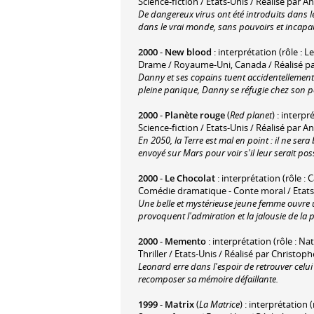
Science-fiction / Etats-Unis / Réalisé pa
De dangereux virus ont été introduits dans le 
dans le vrai monde, sans pouvoirs et incapab
2000
-
New blood
: interprétation (rôle : L
Drame / Royaume-Uni, Canada / Réalisé pa
Danny et ses copains tuent accidentellement
pleine panique, Danny se réfugie chez son pè
2000
-
Planète rouge
(
Red planet
) : interp
Science-fiction / Etats-Unis / Réalisé par
En 2050, la Terre est mal en point : il ne se
envoyé sur Mars pour voir s'il leur serait pos
2000
-
Le Chocolat
: interprétation (rôle : 
Comédie dramatique - Conte moral / Etats-
Une belle et mystérieuse jeune femme ouvre u
provoquent l'admiration et la jalousie de la
2000
-
Memento
: interprétation (rôle : Nat
Thriller / Etats-Unis / Réalisé par Christop
Leonard erre dans l'espoir de retrouver celui
recomposer sa mémoire défaillante.
1999
-
Matrix
(
La Matrice
) : interprétation (