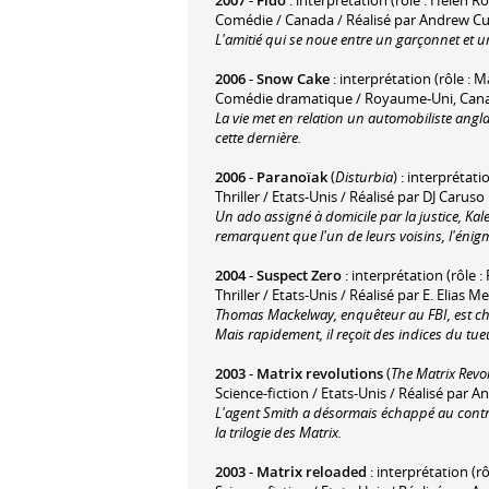
Comédie / Canada / Réalisé par Andrew Cu
L'amitié qui se noue entre un garçonnet et 
2006
-
Snow Cake
: interprétation (rôle : M
Comédie dramatique / Royaume-Uni, Canad
La vie met en relation un automobiliste anglai
cette dernière.
2006
-
Paranoïak
(
Disturbia
) : interprétatio
Thriller / Etats-Unis / Réalisé par DJ Caruso
Un ado assigné à domicile par la justice, Kal
remarquent que l'un de leurs voisins, l'éni
2004
-
Suspect Zero
: interprétation (rôle :
Thriller / Etats-Unis / Réalisé par E. Elias M
Thomas Mackelway, enquêteur au FBI, est ch
Mais rapidement, il reçoit des indices du tueu
2003
-
Matrix revolutions
(
The Matrix Revo
Science-fiction / Etats-Unis / Réalisé pa
L'agent Smith a désormais échappé au contrôl
la trilogie des Matrix.
2003
-
Matrix reloaded
: interprétation (rôl