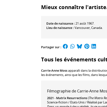
Mieux connaître l'artiste.
Date de naissance :
21 août 1967.
Lieu de naissance :
Vancouver, Canada.
Partager sur :
Tous les événements cul
Carrie-Anne Moss
apparaît dans la distributio
les événements, ainsi que les films, dans lesqu
Filmographie de Carrie-Anne Moss
2021
-
Matrix Resurrections
(
The Matrix Re
Science-fiction / Etats-Unis / Réalisé par
Dans un monde à deux réalités, la vie quotid