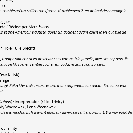
rrie
un zombie qu'un collier transforme -durablement ?- en animal de compagnie.
aggie)
a / Réalisé par Marc Evans
s et une Américaine autiste, après un accident ayant coûté la vie à la fille de
n (rôle : Julie Brecht)
e, trompe son ennui en observant ses voisins à la jumelle, avec ses copains. Ils
gmatique M. Turner semble cacher un cadavre dans son garage..
 Fran Kulok)
erhige
argé d'élucider trois meurtres qui n'ont apparemment aucun lien entre eux.
r..
lutions
) : interprétation (rôle : Trinity)
r Andy Wachowski, Lana Wachowski
e des machines. Il devient alors un adversaire ultra puissant. Dernier volet de
e : Trinity)