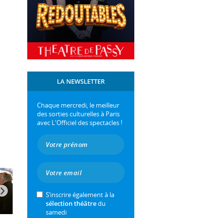
LA NEWSLETTER
Chaque mercredi, le meilleur
des sorties culturelles à Paris
avec L'Officiel des spectacles !
S’inscrire également à la
sélection théâtre
du
samedi