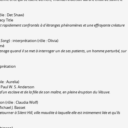
ôle : Det Shaw)
acy Title
sont rapidement confrontés à d'étranges phénomènes et une effrayante créature
 Song
) : interprétation (rôle : Olivia)
amé
nage quand il se met à interroger un de ses patients, un homme perturbé, sur
erprétation
le : Aurelia)
r Paul W. S. Anderson
’un esclave et de la fille de son maître, en pleine éruption du Vésuve.
ion (rôle : Claudia Wolf)
ichael J. Basset
ourner à Silent Hill, ville maudite à laquelle elle est intimement liée et qu’ils
obinson)