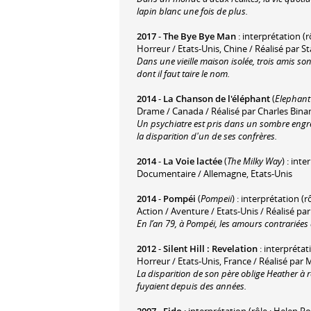
lapin blanc une fois de plus.
2017
-
The Bye Bye Man
: interprétation (r
Horreur / Etats-Unis, Chine / Réalisé par St
Dans une vieille maison isolée, trois amis 
dont il faut taire le nom.
2014
-
La Chanson de l'éléphant
(
Elephant
Drame / Canada / Réalisé par Charles Bin
Un psychiatre est pris dans un sombre engre
la disparition d'un de ses confrères.
2014
-
La Voie lactée
(
The Milky Way
) : int
Documentaire / Allemagne, Etats-Unis
2014
-
Pompéi
(
Pompeii
) : interprétation (rô
Action / Aventure / Etats-Unis / Réalisé pa
En l’an 79, à Pompéi, les amours contrariées d
2012
-
Silent Hill : Revelation
: interprétat
Horreur / Etats-Unis, France / Réalisé par M
La disparition de son père oblige Heather à ret
fuyaient depuis des années.
2007
-
Fido
: interprétation (rôle : Helen R