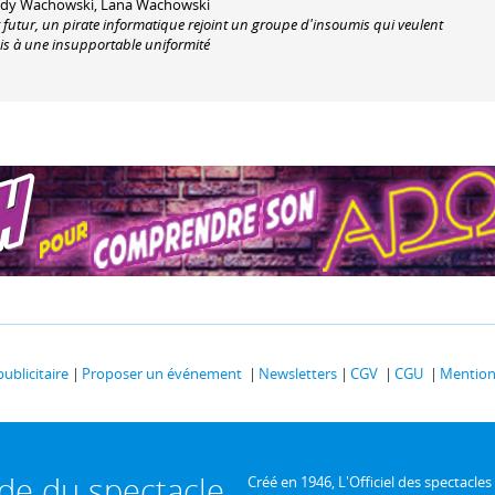
r Andy Wachowski, Lana Wachowski
 futur, un pirate informatique rejoint un groupe d'insoumis qui veulent
is à une insupportable uniformité
publicitaire
Proposer un événement
Newsletters
CGV
CGU
Mentions
ide du spectacle
Créé en 1946, L'Officiel des spectacles