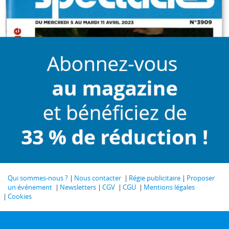
Qui sommes-nous ?
Nous contacter
Régie publicitaire
Proposer
un événement
Newsletters
CGV
CGU
Mentions légales
Cookies