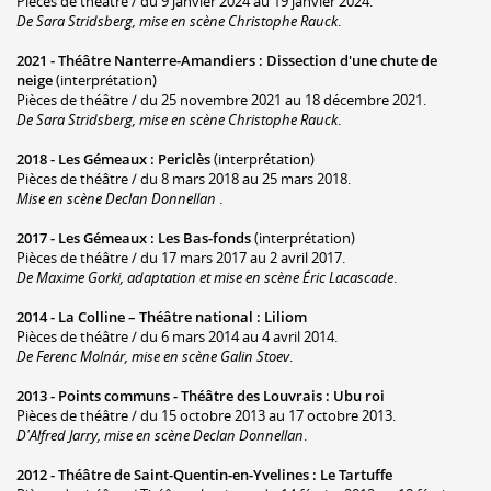
Pièces de théâtre / du 9 janvier 2024 au 19 janvier 2024.
De Sara Stridsberg, mise en scène Christophe Rauck
.
2021 -
Théâtre Nanterre-Amandiers
:
Dissection d'une chute de
neige
(interprétation)
Pièces de théâtre / du 25 novembre 2021 au 18 décembre 2021.
De Sara Stridsberg, mise en scène Christophe Rauck
.
2018 -
Les Gémeaux
:
Periclès
(interprétation)
Pièces de théâtre / du 8 mars 2018 au 25 mars 2018.
Mise en scène Declan Donnellan
.
2017 -
Les Gémeaux
:
Les Bas-fonds
(interprétation)
Pièces de théâtre / du 17 mars 2017 au 2 avril 2017.
De Maxime Gorki, adaptation et mise en scène Éric Lacascade
.
2014 -
La Colline – Théâtre national
:
Liliom
Pièces de théâtre / du 6 mars 2014 au 4 avril 2014.
De Ferenc Molnár, mise en scène Galin Stoev
.
2013 -
Points communs - Théâtre des Louvrais
:
Ubu roi
Pièces de théâtre / du 15 octobre 2013 au 17 octobre 2013.
D'Alfred Jarry, mise en scène Declan Donnellan
.
2012 -
Théâtre de Saint-Quentin-en-Yvelines
:
Le Tartuffe