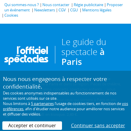
Qui sommes-nous ?
Nous contacter
Régie publicitaire
Proposer
un événement
Newsletters
CGV
CGU
Mentions légales
Cookies
Le guide du
spectacle
à
Paris
Nous nous engageons à respecter votre
Créé en 1946, L'Officiel des spectacles est
l'hebdomadaire de
référence du spectacle à Paris
et dans sa région. Pièces de théâtre,
confidentialité.
expositions, sorties cinéma, concerts, spectacles enfants... : vous
Des cookies anonymes indispensables au fonctionnement de nos
trouverez sur ce site toute l'actualité des sorties culturelles de la
services sont utilisés sur ce site.
capitale, et bien plus encore ! Pour ceux qui sortent à Paris et ses
Nous limitons à
5 partenaires
l’usage de cookies tiers, en fonction de
vos
environs, c'est aussi le guide papier pratique, précis, fiable et complet.
préférences
, afin d'étudier notre audience pour améliorer nos services
et diffuser des vidéos.
Chaque mercredi en kiosque. 2,40 €.
Accepter et continuer
Continuer sans accepter