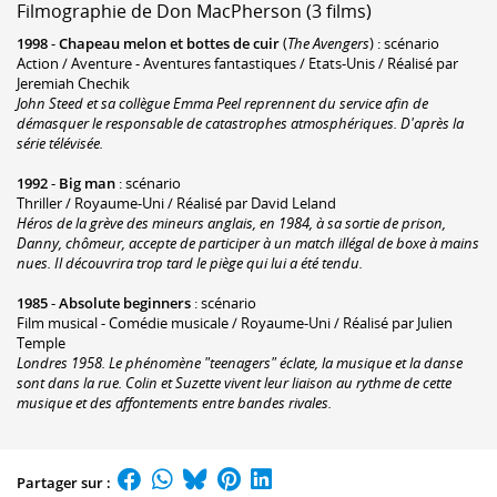
Filmographie de Don MacPherson (3 films)
1998
-
Chapeau melon et bottes de cuir
(
The Avengers
) : scénario
Action / Aventure - Aventures fantastiques / Etats-Unis / Réalisé par
Jeremiah Chechik
John Steed et sa collègue Emma Peel reprennent du service afin de
démasquer le responsable de catastrophes atmosphériques. D'après la
série télévisée.
1992
-
Big man
: scénario
Thriller / Royaume-Uni / Réalisé par David Leland
Héros de la grève des mineurs anglais, en 1984, à sa sortie de prison,
Danny, chômeur, accepte de participer à un match illégal de boxe à mains
nues. Il découvrira trop tard le piège qui lui a été tendu.
1985
-
Absolute beginners
: scénario
Film musical - Comédie musicale / Royaume-Uni / Réalisé par Julien
Temple
Londres 1958. Le phénomène "teenagers" éclate, la musique et la danse
sont dans la rue. Colin et Suzette vivent leur liaison au rythme de cette
musique et des affontements entre bandes rivales.
Partager sur :