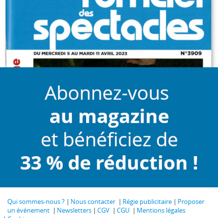
Qui sommes-nous ?
Nous contacter
Régie publicitaire
Proposer
un événement
Newsletters
CGV
CGU
Mentions légales