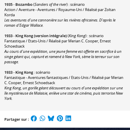
1935
-
Bozambo
(
Sanders of the river
) : scénario
Action / Aventure - Aventures / Royaume-Uni / Réalisé par Zoltan
Korda
Les aventures d'une cannonière sur les rivières africaines. D'après le
roman d'Edgar Wallace.
1933
-
King Kong (version intégrale)
(
King Kong
) : scénario
Fantastique / Etats-Unis / Réalisé par Merian C. Cooper, Ernest
Schoedsack
Au cours d'une expédition, une jeune femme est offerte en sacrifice à un
singe géant qui, capturé et ramené à New York, sème la terreur sur son
passage.
1933
-
King Kong
: scénario
Fantastique - Aventures fantastiques / Etats-Unis / Réalisé par Merian
C. Cooper, Ernest Schoedsack
King Kong, un gorille géant découvert au cours d'une expédition sur une
île mystérieuse de Malaisie, enlève une star de cinéma, puis terrorise New
York.
Partager sur :