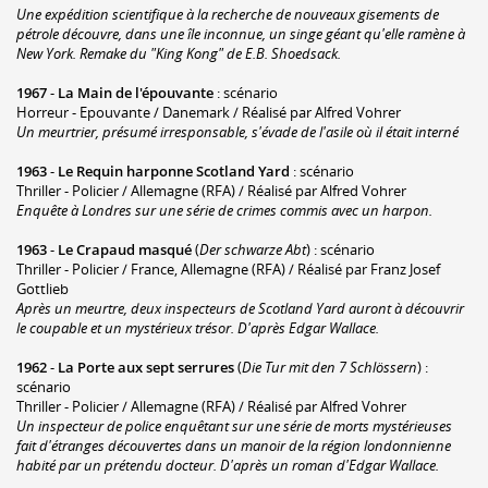
Une expédition scientifique à la recherche de nouveaux gisements de
pétrole découvre, dans une île inconnue, un singe géant qu'elle ramène à
New York. Remake du "King Kong" de E.B. Shoedsack.
1967
-
La Main de l'épouvante
: scénario
Horreur - Epouvante / Danemark / Réalisé par Alfred Vohrer
Un meurtrier, présumé irresponsable, s'évade de l'asile où il était interné
1963
-
Le Requin harponne Scotland Yard
: scénario
Thriller - Policier / Allemagne (RFA) / Réalisé par Alfred Vohrer
Enquête à Londres sur une série de crimes commis avec un harpon.
1963
-
Le Crapaud masqué
(
Der schwarze Abt
) : scénario
Thriller - Policier / France, Allemagne (RFA) / Réalisé par Franz Josef
Gottlieb
Après un meurtre, deux inspecteurs de Scotland Yard auront à découvrir
le coupable et un mystérieux trésor. D'après Edgar Wallace.
1962
-
La Porte aux sept serrures
(
Die Tur mit den 7 Schlössern
) :
scénario
Thriller - Policier / Allemagne (RFA) / Réalisé par Alfred Vohrer
Un inspecteur de police enquêtant sur une série de morts mystérieuses
fait d'étranges découvertes dans un manoir de la région londonnienne
habité par un prétendu docteur. D'après un roman d'Edgar Wallace.