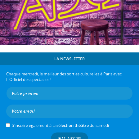
LA NEWSLETTER
Chaque mercredi, le meilleur des sorties culturelles à Paris avec
L'Officiel des spectacles !
S’inscrire également à la
sélection théâtre
du samedi
JE M'INSCRIS