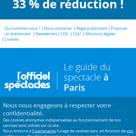
Qui sommes-nous ?
Nous contacter
Régie publicitaire
Proposer
un événement
Newsletters
CGV
CGU
Mentions légales
Cookies
Le guide du
spectacle
à
Paris
Nous nous engageons à respecter votre
Créé en 1946, L'Officiel des spectacles est
l'hebdomadaire de
référence du spectacle à Paris
et dans sa région. Pièces de théâtre,
confidentialité.
expositions, sorties cinéma, concerts, spectacles enfants... : vous
Des cookies anonymes indispensables au fonctionnement de nos
trouverez sur ce site toute l'actualité des sorties culturelles de la
services sont utilisés sur ce site.
capitale, et bien plus encore ! Pour ceux qui sortent à Paris et ses
Nous limitons à
5 partenaires
l’usage de cookies tiers, en fonction de
vos
environs, c'est aussi le guide papier pratique, précis, fiable et complet.