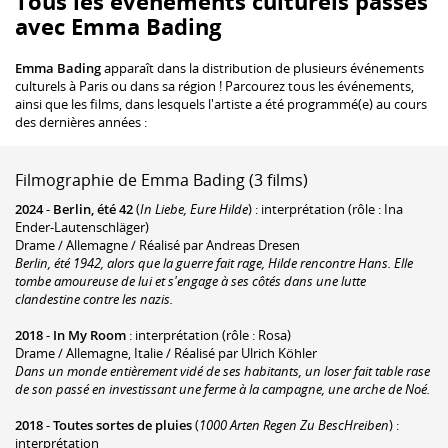
Tous les événements culturels passés
avec Emma Bading
Emma Bading
apparaît dans la distribution de plusieurs événements
culturels à Paris ou dans sa région ! Parcourez tous les événements,
ainsi que les films, dans lesquels l'artiste a été programmé(e) au cours
des dernières années :
Filmographie de Emma Bading (3 films)
2024
-
Berlin, été 42
(
In Liebe, Eure Hilde
) : interprétation (rôle : Ina
Ender-Lautenschläger)
Drame / Allemagne / Réalisé par Andreas Dresen
Berlin, été 1942, alors que la guerre fait rage, Hilde rencontre Hans. Elle
tombe amoureuse de lui et s'engage à ses côtés dans une lutte
clandestine contre les nazis.
2018
-
In My Room
: interprétation (rôle : Rosa)
Drame / Allemagne, Italie / Réalisé par Ulrich Köhler
Dans un monde entièrement vidé de ses habitants, un loser fait table rase
de son passé en investissant une ferme à la campagne, une arche de Noé.
2018
-
Toutes sortes de pluies
(
1000 Arten Regen Zu BescHreiben
) :
interprétation