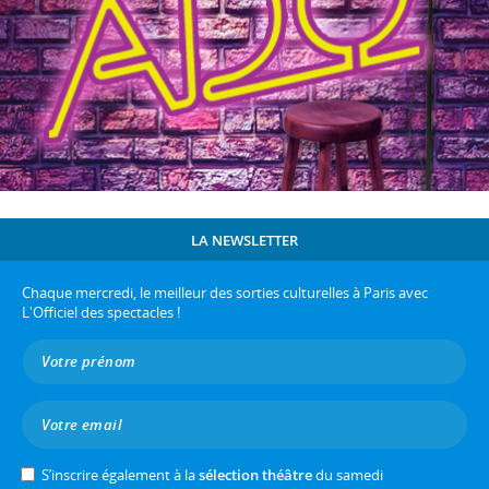
LA NEWSLETTER
Chaque mercredi, le meilleur des sorties culturelles à Paris avec
L'Officiel des spectacles !
S’inscrire également à la
sélection théâtre
du samedi