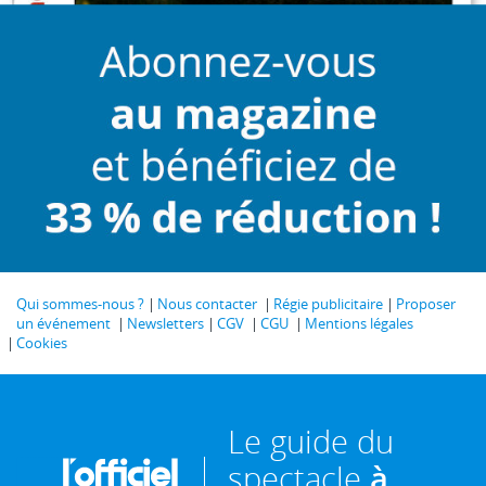
Qui sommes-nous ?
Nous contacter
Régie publicitaire
Proposer
un événement
Newsletters
CGV
CGU
Mentions légales
Cookies
Le guide du
spectacle
à