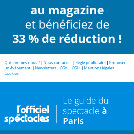
Qui sommes-nous ?
Nous contacter
Régie publicitaire
Proposer
un événement
Newsletters
CGV
CGU
Mentions légales
Cookies
Le guide du
spectacle
à
Paris