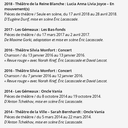
2018 -
Théâtre de la Reine Blanche
:
Lucia Anna Livia Joyce – En
mouvement(s)
Pièces de théâtre / Seule en scène, du 17 avril 2018 au 28 avril 2018.
D'Eugène Durif, mise en scène Éric Lacascade
.
2017 -
Les Gémeaux
:
Les Bas-fonds
Pièces de théâtre / du 17 mars 2017 au 2 avril 2017.
De Maxime Gorki, adaptation et mise en scène Éric Lacascade
.
2016 -
Théâtre Silvia Monfort
:
Concert
Chanson / du 13 janvier 2016 au 13 janvier 2016.
« Revue rouge » avec Norah Krief, Éric Lacascade et David Lescot.
2016 -
Théâtre Silvia Monfort
:
Concert
Chanson / du 7 janvier 2016 au 12 janvier 2016.
« Revue rouge » avec Norah Krief, Éric Lacascade et David Lescot.
2014 -
Les Gémeaux
:
Oncle Vania
Pièces de théâtre / du 8 octobre 2014 au 19 octobre 2014.
D'Anton Tchekhov, mise en scène Éric Lacascade
.
2014 -
Théâtre de la Ville – Sarah Bernhardt
:
Oncle Vania
Pièces de théâtre / du 5 mars 2014 au 22 mars 2014.
D'Anton Tchekhov, mise en scène Eric Lacascade
.