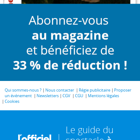
Qui sommes-nous ?
Nous contacter
Régie publicitaire
Proposer
un événement
Newsletters
CGV
CGU
Mentions légales
Cookies
Le guide du