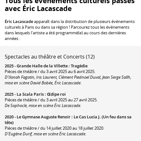
Tous les événements culturels passés
avec Éric Lacascade
Éric Lacascade
apparaît dans la distribution de plusieurs événements
culturels à Paris ou dans sa région ! Parcourez tous les événements
dans lesquels l'artiste a été programmé(e) au cours des dernières
années :
Spectacles au théâtre et Concerts (12)
2025 -
Grande Halle de la Villette
:
Tragédie
Pièces de théâtre / du 3 avril 2025 au 6 avril 2025.
D'Ilonah Fagotin, Iris Laurent, Clément Piednoel Duval, Jean Serge Sallh,
mise en scène David Bobée, Éric Lacascade
.
2025 -
La Scala Paris
:
Œdipe roi
Pièces de théâtre / du 3 avril 2025 au 27 avril 2025.
De Sophocle, mise en scène Éric Lacascade
.
2020 -
Le Gymnase Auguste Renoir
:
Le Cas Lucia J. (Un feu dans sa
tête)
Pièces de théâtre / du 14 juillet 2020 au 18 juillet 2020.
D'Eugène Durif, mise en scène Éric Lacascade
.