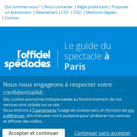
Qui sommes-nous ?
Nous contacter
Régie publicitaire
Proposer
un événement
Newsletters
CGV
CGU
Mentions légales
Cookies
Le guide du
spectacle
à
Paris
Nous nous engageons à respecter votre
Créé en 1946, L'Officiel des spectacles est
l'hebdomadaire de
référence du spectacle à Paris
et dans sa région. Pièces de théâtre,
confidentialité.
expositions, sorties cinéma, concerts, spectacles enfants... : vous
Des cookies anonymes indispensables au fonctionnement de nos
trouverez sur ce site toute l'actualité des sorties culturelles de la
services sont utilisés sur ce site.
capitale, et bien plus encore ! Pour ceux qui sortent à Paris et ses
Nous limitons à
5 partenaires
l’usage de cookies tiers, en fonction de
vos
environs, c'est aussi le guide papier pratique, précis, fiable et complet.
préférences
, afin d'étudier notre audience pour améliorer nos services
et diffuser des vidéos.
Chaque mercredi en kiosque. 2,40 €.
Accepter et continuer
Continuer sans accepter