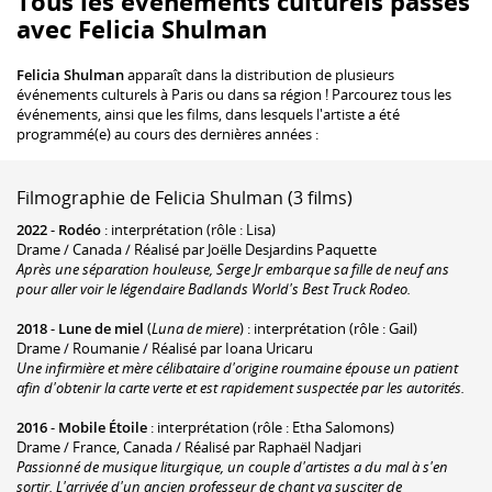
Tous les événements culturels passés
avec Felicia Shulman
Felicia Shulman
apparaît dans la distribution de plusieurs
événements culturels à Paris ou dans sa région ! Parcourez tous les
événements, ainsi que les films, dans lesquels l'artiste a été
programmé(e) au cours des dernières années :
Filmographie de Felicia Shulman (3 films)
2022
-
Rodéo
: interprétation (rôle : Lisa)
Drame / Canada / Réalisé par Joëlle Desjardins Paquette
Après une séparation houleuse, Serge Jr embarque sa fille de neuf ans
pour aller voir le légendaire
Badlands World's Best Truck Rodeo
.
2018
-
Lune de miel
(
Luna de miere
) : interprétation (rôle : Gail)
Drame / Roumanie / Réalisé par Ioana Uricaru
Une infirmière et mère célibataire d'origine roumaine épouse un patient
afin d'obtenir la carte verte et est rapidement suspectée par les autorités.
2016
-
Mobile Étoile
: interprétation (rôle : Etha Salomons)
Drame / France, Canada / Réalisé par Raphaël Nadjari
Passionné de musique liturgique, un couple d'artistes a du mal à s'en
sortir. L'arrivée d'un ancien professeur de chant va susciter de