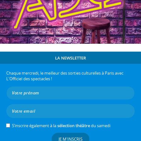
LA NEWSLETTER
Chaque mercredi, le meilleur des sorties culturelles à Paris avec
L'Officiel des spectacles !
S’inscrire également à la
sélection théâtre
du samedi
JE M'INSCRIS