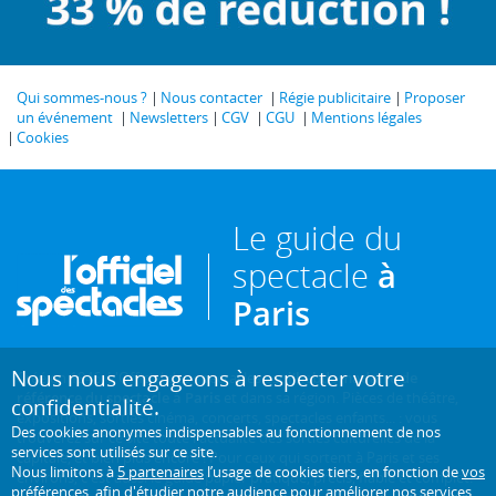
Qui sommes-nous ?
Nous contacter
Régie publicitaire
Proposer
un événement
Newsletters
CGV
CGU
Mentions légales
Cookies
Le guide du
spectacle
à
Paris
Nous nous engageons à respecter votre
Créé en 1946, L'Officiel des spectacles est
l'hebdomadaire de
référence du spectacle à Paris
et dans sa région. Pièces de théâtre,
confidentialité.
expositions, sorties cinéma, concerts, spectacles enfants... : vous
Des cookies anonymes indispensables au fonctionnement de nos
trouverez sur ce site toute l'actualité des sorties culturelles de la
services sont utilisés sur ce site.
capitale, et bien plus encore ! Pour ceux qui sortent à Paris et ses
Nous limitons à
5 partenaires
l’usage de cookies tiers, en fonction de
vos
environs, c'est aussi le guide papier pratique, précis, fiable et complet.
préférences
, afin d'étudier notre audience pour améliorer nos services