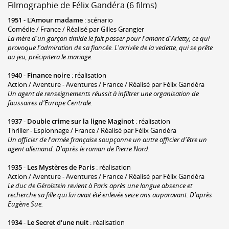
Filmographie de Félix Gandéra (6 films)
1951
-
L'Amour madame
: scénario
Comédie / France / Réalisé par Gilles Grangier
La mère d'un garçon timide le fait passer pour l'amant d'Arletty, ce qui
provoque l'admiration de sa fiancée. L'arrivée de la vedette, qui se prête
au jeu, précipitera le mariage.
1940
-
Finance noire
: réalisation
Action / Aventure - Aventures / France / Réalisé par Félix Gandéra
Un agent de renseignements réussit à infiltrer une organisation de
faussaires d'Europe Centrale.
1937
-
Double crime sur la ligne Maginot
: réalisation
Thriller - Espionnage / France / Réalisé par Félix Gandéra
Un officier de l'armée française soupçonne un autre officier d'être un
agent allemand. D'après le roman de Pierre Nord.
1935
-
Les Mystères de Paris
: réalisation
Action / Aventure - Aventures / France / Réalisé par Félix Gandéra
Le duc de Gérolstein revient à Paris après une longue absence et
recherche sa fille qui lui avait été enlevée seize ans auparavant. D'après
Eugène Sue.
1934
-
Le Secret d'une nuit
: réalisation