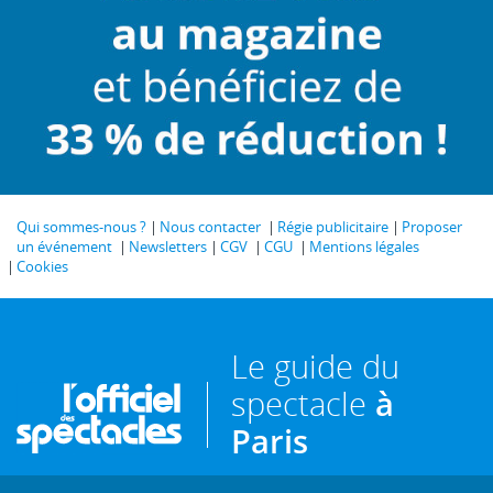
Qui sommes-nous ?
Nous contacter
Régie publicitaire
Proposer
un événement
Newsletters
CGV
CGU
Mentions légales
Cookies
Le guide du
spectacle
à
Paris