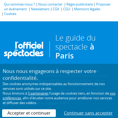
Qui sommes-nous ?
Nous contacter
Régie publicitaire
Proposer
un événement
Newsletters
CGV
CGU
Mentions légales
Cookies
Le guide du
spectacle
à
Paris
Nous nous engageons à respecter votre
Créé en 1946, L'Officiel des spectacles est
l'hebdomadaire de
référence du spectacle à Paris
et dans sa région. Pièces de théâtre,
confidentialité.
expositions, sorties cinéma, concerts, spectacles enfants... : vous
Des cookies anonymes indispensables au fonctionnement de nos
trouverez sur ce site toute l'actualité des sorties culturelles de la
services sont utilisés sur ce site.
capitale, et bien plus encore ! Pour ceux qui sortent à Paris et ses
Nous limitons à
5 partenaires
l’usage de cookies tiers, en fonction de
vos
environs, c'est aussi le guide papier pratique, précis, fiable et complet.
préférences
, afin d'étudier notre audience pour améliorer nos services
et diffuser des vidéos.
Chaque mercredi en kiosque. 2,40 €.
Accepter et continuer
Continuer sans accepter