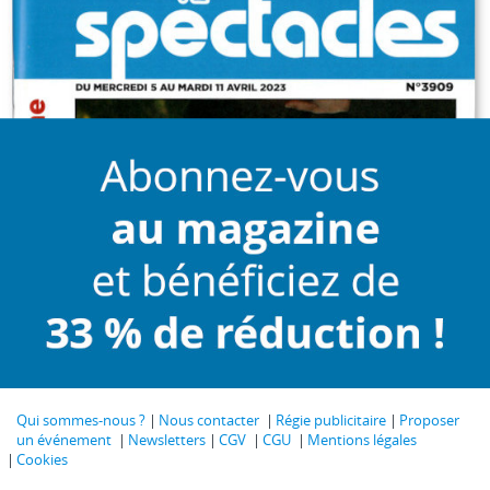
Qui sommes-nous ?
Nous contacter
Régie publicitaire
Proposer
un événement
Newsletters
CGV
CGU
Mentions légales
Cookies