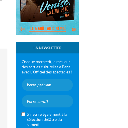
LA NEWSLETTER
Chaque mercredi, le meilleur
des sorties culturelles à Paris
avec L'Officiel des spectacles !
S’inscrire également à la
sélection théâtre
du
samedi