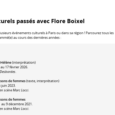
urels passés avec Flore Boixel
lusieurs événements culturels à Paris ou dans sa région ! Parcourez tous les
rammé(e) au cours des dernières années :
 Hélène
(interprétation)
 au 17 février 2026.
r Desbordes
.
nsons de femmes
(texte, interprétation)
 juin 2023.
 en scène Marc Locci
.
nsons de femmes
1 au 9 décembre 2021.
 en scène Marc Locci
.