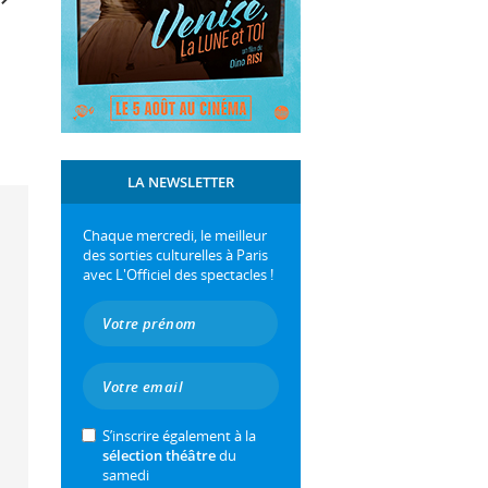
LA NEWSLETTER
Chaque mercredi, le meilleur
des sorties culturelles à Paris
avec L'Officiel des spectacles !
S’inscrire également à la
sélection théâtre
du
samedi