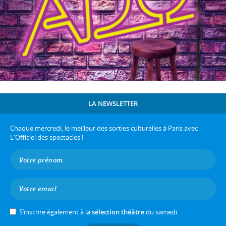
LA NEWSLETTER
Chaque mercredi, le meilleur des sorties culturelles à Paris avec
L'Officiel des spectacles !
S’inscrire également à la
sélection théâtre
du samedi