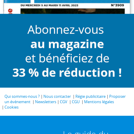
Qui sommes-nous ?
Nous contacter
Régie publicitaire
Proposer
un événement
Newsletters
CGV
CGU
Mentions légales
Cookies