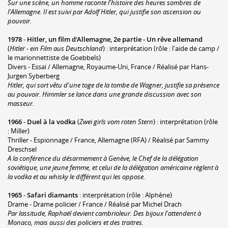
Sur une scène, un homme raconte l'histoire des heures sombres de
l'Allemagne. Il est suivi par Adolf Hitler, qui justifie son ascension au
pouvoir.
1978
-
Hitler, un film d'Allemagne, 2e partie - Un rêve allemand
(
Hitler - ein Film aus Deutschland
) : interprétation (rôle : l'aide de camp /
le marionnettiste de Goebbels)
Divers - Essai / Allemagne, Royaume-Uni, France / Réalisé par Hans-
Jurgen Syberberg
Hitler, qui sort vêtu d'une toge de la tombe de Wagner, justifie sa présence
au pouvoir. Himmler se lance dans une grande discussion avec son
masseur.
1966
-
Duel à la vodka
(
Zwei girls vom roten Stern
) : interprétation (rôle
: Miller)
Thriller - Espionnage / France, Allemagne (RFA) / Réalisé par Sammy
Dreschsel
A la conférence du désarmement à Genève, le Chef de la délégation
soviétique, une jeune femme, et celui de la délégation américaine règlent à
la vodka et au whisky le différent qui les oppose.
1965
-
Safari diamants
: interprétation (rôle : Alphène)
Drame - Drame policier / France / Réalisé par Michel Drach
Par lassitude, Raphaël devient cambrioleur. Des bijoux l'attendent à
Monaco, mais aussi des policiers et des traitres.