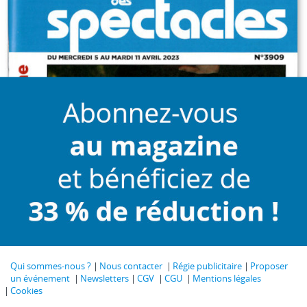
Qui sommes-nous ?
Nous contacter
Régie publicitaire
Proposer
un événement
Newsletters
CGV
CGU
Mentions légales
Cookies