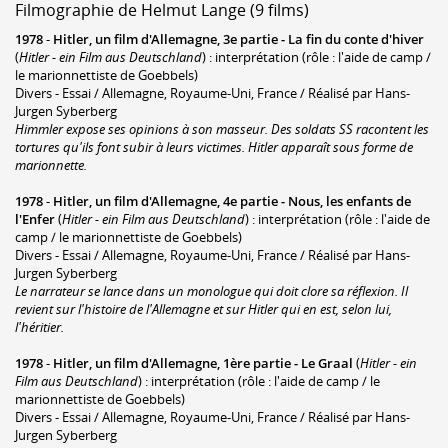
Filmographie de Helmut Lange (9 films)
1978
-
Hitler, un film d'Allemagne, 3e partie - La fin du conte d'hiver
(
Hitler - ein Film aus Deutschland
) : interprétation (rôle : l'aide de camp /
le marionnettiste de Goebbels)
Divers - Essai / Allemagne, Royaume-Uni, France / Réalisé par Hans-
Jurgen Syberberg
Himmler expose ses opinions à son masseur. Des soldats SS racontent les
tortures qu'ils font subir à leurs victimes. Hitler apparaît sous forme de
marionnette.
1978
-
Hitler, un film d'Allemagne, 4e partie - Nous, les enfants de
l'Enfer
(
Hitler - ein Film aus Deutschland
) : interprétation (rôle : l'aide de
camp / le marionnettiste de Goebbels)
Divers - Essai / Allemagne, Royaume-Uni, France / Réalisé par Hans-
Jurgen Syberberg
Le narrateur se lance dans un monologue qui doit clore sa réflexion. Il
revient sur l'histoire de l'Allemagne et sur Hitler qui en est, selon lui,
l'héritier.
1978
-
Hitler, un film d'Allemagne, 1ère partie - Le Graal
(
Hitler - ein
Film aus Deutschland
) : interprétation (rôle : l'aide de camp / le
marionnettiste de Goebbels)
Divers - Essai / Allemagne, Royaume-Uni, France / Réalisé par Hans-
Jurgen Syberberg