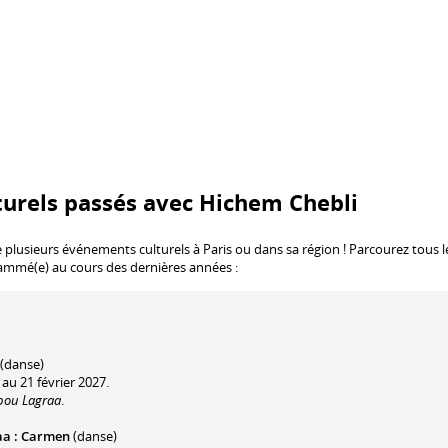
turels passés avec Hichem Chebli
e plusieurs événements culturels à Paris ou dans sa région ! Parcourez tous l
rammé(e) au cours des dernières années :
(danse)
 au 21 février 2027.
bou Lagraa
.
aa : Carmen
(danse)