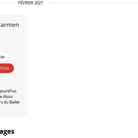
FÉVRIER 2027
 Carmen
nse
TION
jourd’hui
he Abou
rs du Ballet
ages