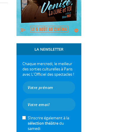
LA NEWSLETTER
Chaque mercredi, le meilleur
des sorties culturelles à Paris
avec L'Officiel des spectacles !
S’inscrire également à la
sélection théâtre
du
samedi