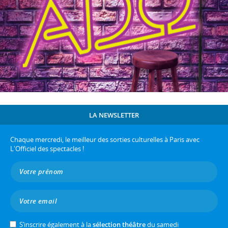
LA NEWSLETTER
Chaque mercredi, le meilleur des sorties culturelles à Paris avec
L'Officiel des spectacles !
S’inscrire également à la
sélection théâtre
du samedi