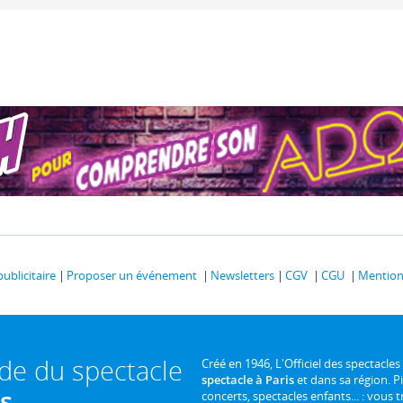
publicitaire
Proposer un événement
Newsletters
CGV
CGU
Mentions
ide du spectacle
Créé en 1946, L'Officiel des spectacles
spectacle à Paris
et dans sa région. P
is
concerts, spectacles enfants... : vous t