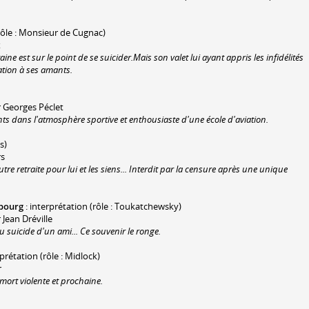
(rôle : Monsieur de Cugnac)
x
e est sur le point de se suicider.Mais son valet lui ayant appris les infidélités
tion à ses amants.
r Georges Péclet
nts dans l'atmosphère sportive et enthousiaste d'une école d'aviation.
s)
rs
re retraite pour lui et les siens... Interdit par la censure après une unique
sbourg
: interprétation (rôle : Toukatchewsky)
Jean Dréville
 suicide d'un ami... Ce souvenir le ronge.
rprétation (rôle : Midlock)
r
mort violente et prochaine.