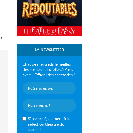
es
LA NEWSLETTER
Chaque mercredi, le meilleur
des sorties culturelles à Paris
avec L'Officiel des spectacles !
S’inscrire également à la
sélection théâtre
du
samedi