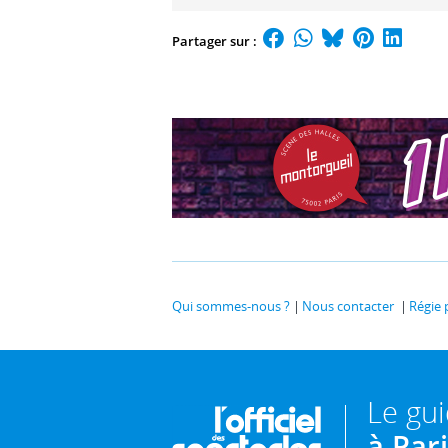
Partager sur :
Qui sommes-nous ?
Nous contacter
Régie 
Le gu
à Par