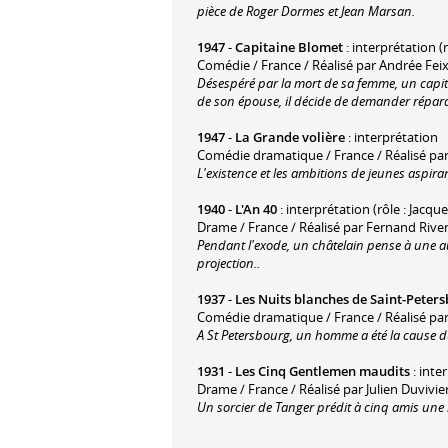
pièce de Roger Dormes et Jean Marsan.
1947
-
Capitaine Blomet
: interprétation 
Comédie / France / Réalisé par Andrée Fei
Désespéré par la mort de sa femme, un capitain
de son épouse, il décide de demander répara
1947
-
La Grande volière
: interprétation
Comédie dramatique / France / Réalisé pa
L'existence et les ambitions de jeunes aspira
1940
-
L'An 40
: interprétation (rôle : Jacque
Drame / France / Réalisé par Fernand Rive
Pendant l'exode, un châtelain pense à une aut
projection..
1937
-
Les Nuits blanches de Saint-Peter
Comédie dramatique / France / Réalisé par 
A St Petersbourg, un homme a été la cause du
1931
-
Les Cinq Gentlemen maudits
: inte
Drame / France / Réalisé par Julien Duvivie
Un sorcier de Tanger prédit à cinq amis une 