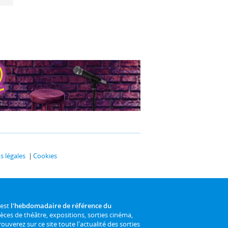
 légales
Cookies
 est
l'hebdomadaire de référence du
ièces de théâtre, expositions, sorties cinéma,
rouverez sur ce site toute l'actualité des sorties