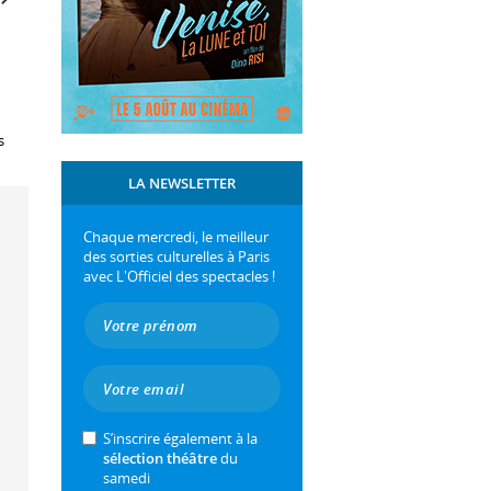
s
LA NEWSLETTER
Chaque mercredi, le meilleur
des sorties culturelles à Paris
avec L'Officiel des spectacles !
S’inscrire également à la
sélection théâtre
du
samedi