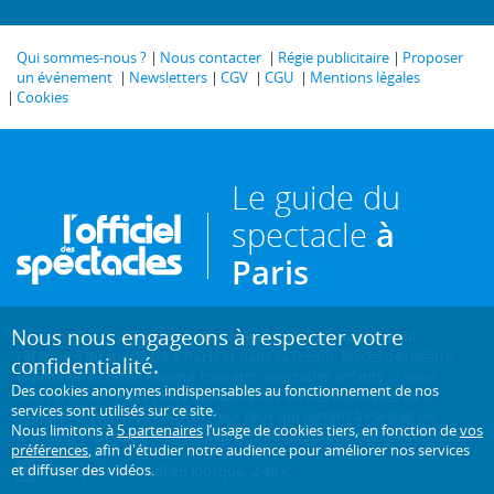
Qui sommes-nous ?
Nous contacter
Régie publicitaire
Proposer
un événement
Newsletters
CGV
CGU
Mentions légales
Cookies
Le guide du
spectacle
à
Paris
Nous nous engageons à respecter votre
Créé en 1946, L'Officiel des spectacles est
l'hebdomadaire de
référence du spectacle à Paris
et dans sa région. Pièces de théâtre,
confidentialité.
expositions, sorties cinéma, concerts, spectacles enfants... : vous
Des cookies anonymes indispensables au fonctionnement de nos
trouverez sur ce site toute l'actualité des sorties culturelles de la
services sont utilisés sur ce site.
capitale, et bien plus encore ! Pour ceux qui sortent à Paris et ses
Nous limitons à
5 partenaires
l’usage de cookies tiers, en fonction de
vos
environs, c'est aussi le guide papier pratique, précis, fiable et complet.
préférences
, afin d'étudier notre audience pour améliorer nos services
et diffuser des vidéos.
Chaque mercredi en kiosque. 2,40 €.