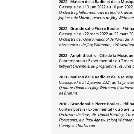
2022 -
Maison de la Radio et de la Musiq
Classique / du 10 juin 2022 au 10 juin 2022.
Orchestre philharmonique de Radio France, 
Jupiter » de Mozart, œuvres de Jörg Widman
2022 -
Grande salle Pierre Boulez - Philh
Classique / du 22 mars 2022 au 22 mars 20
Orchestre de l'Opéra national de Paris, dir
« Armonica » de Jörg Widmann, « Wesendonck
2022 -
Amphithéâtre - Cité de la Musiqu
Contemporain / Expérimental / du 7 mars 
Kebyart Ensemble, au programme : œuvres de
2021 -
Maison de la Radio et de la Musiq
Classique / du 12 janvier 2021 au 12 janvie
Quatuor Diotima et Jörg Widmann (clarinett
de Brahms.
2018 -
Grande salle Pierre Boulez - Philh
Contemporain / Expérimental / du 5 avril 2
Orchestre de Paris, dir. Daniel Harding, Chœ
Florissants, dir. Paul Agnew, et Jörg Widman
Harvey et Charles Ives.