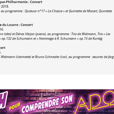
sique-Philharmonie
:
Concert
r 2018.
 au programme : Quatuor n°17 « La Chasse » et Quintette de Mozart, Quintette
e du Louvre
:
Concert
16.
 (alto) et Dénes Várjon (piano), au programme : Trio de Widmann, Trio « Les
 » op.132 de Schumann et « Hommage à R. Schumann » op.15 de Kurtág.
cert
.
 Widmann (clarinette) et Bruno Schneider (cor), au programme : œuvres de Jörg