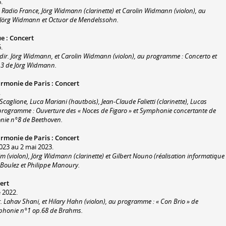
.
Radio France, Jörg Widmann (clarinette) et Carolin Widmann (violon), au
 Jörg Widmann et Octuor de Mendelssohn.
ue
:
Concert
.
dir. Jörg Widmann, et Carolin Widmann (violon), au programme : Concerto et
 3 de Jörg Widmann.
armonie de Paris
:
Concert
.
Scaglione, Luca Mariani (hautbois), Jean-Claude Falietti (clarinette), Lucas
au programme : Ouverture des « Noces de Figaro » et Symphonie concertante de
nie n°8 de Beethoven.
armonie de Paris
:
Concert
023 au 2 mai 2023.
 (violon), Jörg Widmann (clarinette) et Gilbert Nouno (réalisation informatique
 Boulez et Philippe Manoury.
ert
 2022.
 Lahav Shani, et Hilary Hahn (violon), au programme : « Con Brio » de
phonie n°1 op.68 de Brahms.