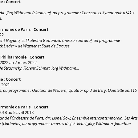
ue
:
Concert
dir. Jörg Widmann (clarinette), au programme : Concerto et Symphonie n°41 «
n.
armonie de Paris
:
Concert
22.
. Kent Nagano, et Ekaterina Gubanova (mezzo-soprano), au programme :
 Lieder » de Wagner et Suite de Strauss.
e-Philharmonie
:
Concert
2022 au 7 mars 2022.
 Stravinsky, Florent Schmitt, Jörg Widmann...
ue
:
Concert
r 2021.
e), au programme : Quatuor de Webern, Quatuor op.3 de Berg, Quintette op.115
armonie de Paris
:
Concert
018 au 5 avril 2018.
ur de l'Orchestre de Paris, dir. Lionel Sow, Ensemble intercontemporain, Les Arts
n (clarinette), au programme : œuvres de J.-F. Rebel, Jörg Widmann, Jonathan