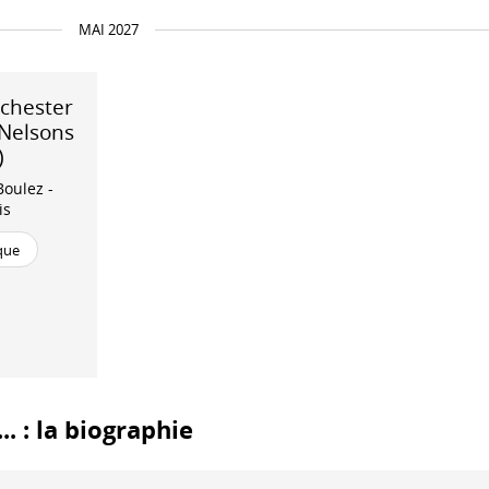
MAI 2027
chester
 Nelsons
)
Boulez -
is
que
.. : la biographie