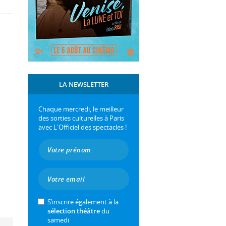
LA NEWSLETTER
Chaque mercredi, le meilleur
des sorties culturelles à Paris
avec L'Officiel des spectacles !
S’inscrire également à la
sélection théâtre
du
samedi