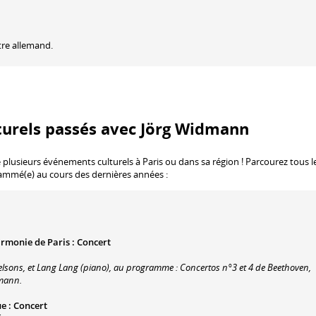
tre allemand.
turels passés avec Jörg Widmann
 plusieurs événements culturels à Paris ou dans sa région ! Parcourez tous l
rammé(e) au cours des dernières années :
armonie de Paris
:
Concert
lsons, et Lang Lang (piano), au programme : Concertos n°3 et 4 de Beethoven,
mann.
ue
:
Concert