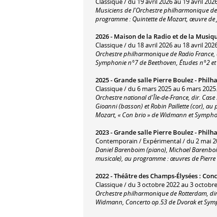
Classique / du 19 avril 2026 au 19 avril 2026
Musiciens de l'Orchestre philharmonique de 
programme : Quintette de Mozart, œuvre de
2026 -
Maison de la Radio et de la Musiq
Classique / du 18 avril 2026 au 18 avril 2026
Orchestre philharmonique de Radio France, 
Symphonie n°7 de Beethoven, Études n°2 et
2025 -
Grande salle Pierre Boulez - Philh
Classique / du 6 mars 2025 au 6 mars 2025
Orchestre national d'Île-de-France, dir. Case 
Gioanni (basson) et Robin Paillette (cor), 
Mozart, « Con brio » de Widmann et Sympho
2023 -
Grande salle Pierre Boulez - Philh
Contemporain / Expérimental / du 2 mai 2
Daniel Barenboim (piano), Michael Barenboim
musicale), au programme : œuvres de Pierre
2022 -
Théâtre des Champs-Élysées
:
Conc
Classique / du 3 octobre 2022 au 3 octobre
Orchestre philharmonique de Rotterdam, dir.
Widmann, Concerto op.53 de Dvorak et Sym