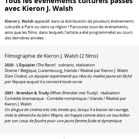
Tous les événements culturels passés
avec Kieron J. Walsh
Kieron J. Walsh
apparaît dans la distribution de plusieurs événements
culturels à Paris ou dans sa région ! Parcourez tous les événements,
ainsi que les films, dans lesquels l'artiste a été programmé(e) au cours
des dernières années :
Filmographie de Kieron J. Walsh (2 films)
2020
-
L'Équipier
(
The Racer
) : scénario, réalisation
Drame / Belgique, Luxembourg, Irlande / Réalisé par Kieron J. Walsh
Dom Chabol, un équipier expérimenté qui rêve du maillot jaune est lâché
par l’équipe auquel il a consacré toute sa vie.
2001
-
Brendan & Trudy
(
When Brendan met Trudy
) : réalisation
Comédie dramatique - Comédie romantique / Irlande / Réalisé par
Kieron J. Walsh
Un dingue de cinéma très très timide qui, lorsqu'il a besoin de courage,
imite la démarche de John Wayne, est happé comme dans un tourbillon
par son coup de foudre pour une jeune femme futée et dynamique.