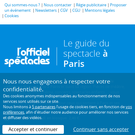
Qui sommes-nous ?
Nous contacter
Régie publicitaire
Proposer
un événement
Newsletters
CGV
CGU
Mentions légales
Cookies
Le guide du
spectacle
à
Paris
Nous nous engageons à respecter votre
Créé en 1946, L'Officiel des spectacles est
l'hebdomadaire de
référence du spectacle à Paris
et dans sa région. Pièces de théâtre,
confidentialité.
expositions, sorties cinéma, concerts, spectacles enfants... : vous
Des cookies anonymes indispensables au fonctionnement de nos
trouverez sur ce site toute l'actualité des sorties culturelles de la
services sont utilisés sur ce site.
capitale, et bien plus encore ! Pour ceux qui sortent à Paris et ses
Nous limitons à
5 partenaires
l’usage de cookies tiers, en fonction de
vos
environs, c'est aussi le guide papier pratique, précis, fiable et complet.
préférences
, afin d'étudier notre audience pour améliorer nos services
et diffuser des vidéos.
Chaque mercredi en kiosque. 2,40 €.
Accepter et continuer
Continuer sans accepter