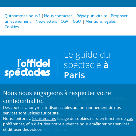
Qui sommes-nous ?
Nous contacter
Régie publicitaire
Proposer
un événement
Newsletters
CGV
CGU
Mentions légales
Cookies
Le guide du
spectacle
à
Paris
Nous nous engageons à respecter votre
Créé en 1946, L'Officiel des spectacles est
l'hebdomadaire de
référence du spectacle à Paris
et dans sa région. Pièces de théâtre,
confidentialité.
expositions, sorties cinéma, concerts, spectacles enfants... : vous
Des cookies anonymes indispensables au fonctionnement de nos
trouverez sur ce site toute l'actualité des sorties culturelles de la
services sont utilisés sur ce site.
capitale, et bien plus encore ! Pour ceux qui sortent à Paris et ses
Nous limitons à
5 partenaires
l’usage de cookies tiers, en fonction de
vos
environs, c'est aussi le guide papier pratique, précis, fiable et complet.
préférences
, afin d'étudier notre audience pour améliorer nos services
et diffuser des vidéos.
Chaque mercredi en kiosque. 2,40 €.