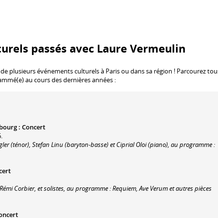
turels passés avec Laure Vermeulin
 de plusieurs événements culturels à Paris ou dans sa région ! Parcourez tou
rammé(e) au cours des dernières années :
mbourg
:
Concert
.
r (ténor), Stefan Linu (baryton-basse) et Ciprial Oloi (piano), au programme :
cert
émi Corbier, et solistes, au programme : Requiem, Ave Verum et autres pièces
oncert