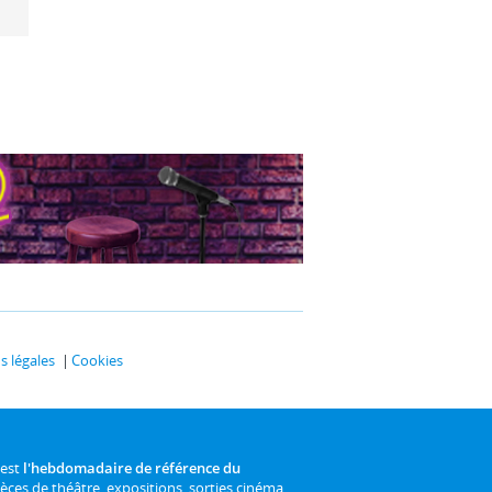
 légales
Cookies
 est
l'hebdomadaire de référence du
ièces de théâtre, expositions, sorties cinéma,