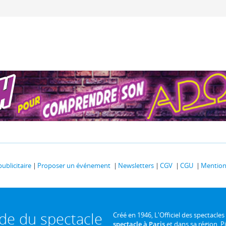
publicitaire
Proposer un événement
Newsletters
CGV
CGU
Mentions
ide du spectacle
Créé en 1946, L'Officiel des spectacles
spectacle à Paris
et dans sa région. P