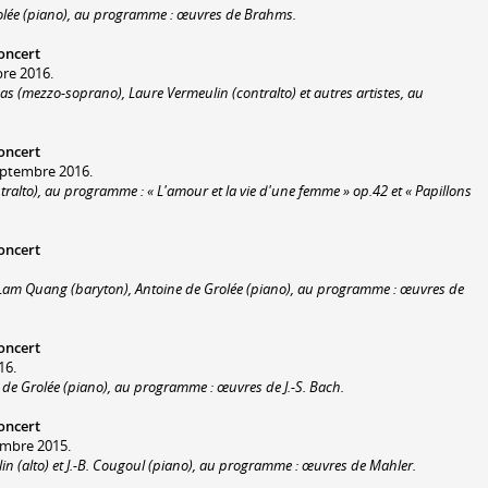
rolée (piano), au programme : œuvres de Brahms.
oncert
bre 2016.
s (mezzo-soprano), Laure Vermeulin (contralto) et autres artistes, au
oncert
eptembre 2016.
tralto), au programme : « L'amour et la vie d'une femme » op.42 et « Papillons
oncert
Lam Quang (baryton), Antoine de Grolée (piano), au programme : œuvres de
oncert
16.
de Grolée (piano), au programme : œuvres de J.-S. Bach.
oncert
embre 2015.
n (alto) et J.-B. Cougoul (piano), au programme : œuvres de Mahler.