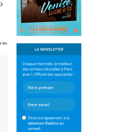
s les
LA NEWSLETTER
Chaque mercredi, le meilleur
des sorties culturelles à Paris
avec L'Officiel des spectacles !
S’inscrire également à la
sélection théâtre
du
samedi