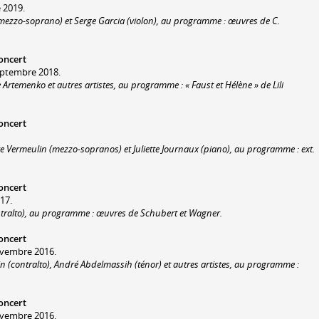
 2019.
mezzo-soprano) et Serge Garcia (violon), au programme : œuvres de C.
oncert
eptembre 2018.
Artemenko et autres artistes, au programme : « Faust et Hélène » de Lili
oncert
ure Vermeulin (mezzo-sopranos) et Juliette Journaux (piano), au programme : ext.
oncert
017.
ontralto), au programme : œuvres de Schubert et Wagner.
oncert
ovembre 2016.
 (contralto), André Abdelmassih (ténor) et autres artistes, au programme :
oncert
ovembre 2016.