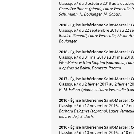
Classique / du 3 octobre 2019 au 3 octobre
Geneviève Ibanez (piano), Laure Vermeulin (
Schumann, N. Boulanger, M. Gabus...
2018 -
Église luthérienne Saint-Marcel
:
C
Classique / du 22 septembre 2018 au 22 s
Bastien Rimondi, Laure Vermeulin, Alexandre 
Boulanger.
2018 -
Église luthérienne Saint-Marcel
:
C
Classique / du 31 mai 2018 au 31 mai 2018.
Élise Maître et Irina Stopina (sopranos), La
d'opéras de Bellini, Donizetti, Puccini...
2017 -
Église luthérienne Saint-Marcel
:
C
Classique / du 2 février 2017 au 2 février 2
G.-M. Fallour (piano) et Laure Vermeulin (c
2016 -
Église luthérienne Saint-Marcel
:
C
Classique / du 17 novembre 2016 au 17 n
Barbara Delagnes (soprano), Laure Vermeulin
œuvres de J.-S. Bach.
2016 -
Église luthérienne Saint-Marcel
:
C
Classique / du 10 novembre 2016 au 10 n