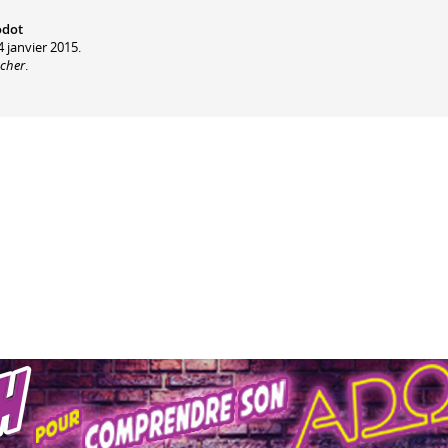
odot
4 janvier 2015.
acher
.