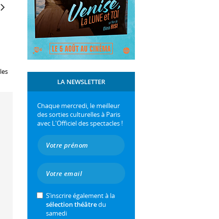
les
LA NEWSLETTER
Chaque mercredi, le meilleur
des sorties culturelles à Paris
avec L'Officiel des spectacles !
S’inscrire également à la
sélection théâtre
du
samedi