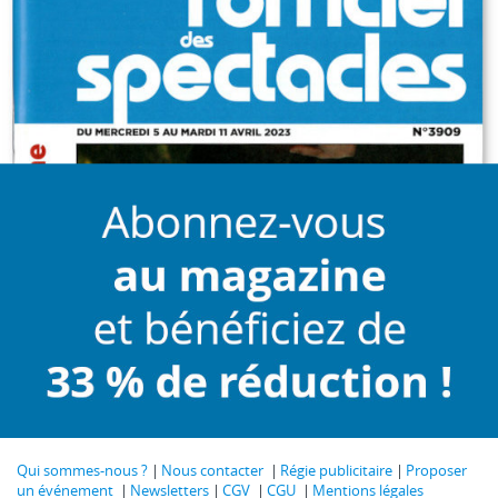
Qui sommes-nous ?
Nous contacter
Régie publicitaire
Proposer
un événement
Newsletters
CGV
CGU
Mentions légales