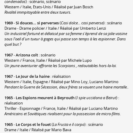
condenados
) : scénario, scénario
Western / Italie, Etats-Unis / Réalisé par Juan Bosch
Rivalité immpitoyable entre deux tueurs.
1969
-
Si douces... si perverses
(
Cosi dolce... cosi perversa
) : scénario
Drame - Drame policier / Italie / Réalisé par Umberto Lenzi
Un industriel fortuné et délaissé par sa femme s'éprend de sa jolie voisine
sous l'oeil d'un tueur à gages qui passe son temps à les espionner. Dans
quel but ?
1967
-
Arizona colt
: scénario
Western / France, Italie / Réalisé par Michele Lupo
Un jeune aventurier affronte les Scorpions , redoutables hors-la-loi.
1967
-
Le Jour de la haine
: réalisation
Western / Italie, Espagne / Réalisé par Mino Loy, Luciano Martino
Pendant la Guerre de Sécession, deux frères se vouent une haine mortelle..
1965
-
Les Espions meurent à Beyrouth
(
I spie uccidona a Beirut
) :
réalisation
Thriller - Espionnage / France, Italie / Réalisé par Luciano Martino
Américains et Soviétiques rivalisent pour la possession de micro-films.
1965
-
Le Corps et le fouet
(
La Frusta e il corpo
) : scénario
Drame / Italie / Réalisé par Mario Bava