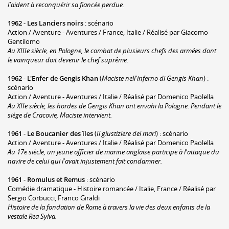
l'aident à reconquérir sa fiancée perdue.
1962
-
Les Lanciers noirs
: scénario
Action / Aventure - Aventures / France, Italie / Réalisé par Giacomo
Gentilomo
Au XIIIe siècle, en Pologne, le combat de plusieurs chefs des armées dont
le vainqueur doit devenir le chef suprême.
1962
-
L'Enfer de Gengis Khan
(
Maciste nell'inferno di Gengis Khan
) :
scénario
Action / Aventure - Aventures / Italie / Réalisé par Domenico Paolella
Au XIIe siècle, les hordes de Gengis Khan ont envahi la Pologne. Pendant le
siège de Cracovie, Maciste intervient.
1961
-
Le Boucanier des îles
(
Il giustiziere dei mari
) : scénario
Action / Aventure - Aventures / Italie / Réalisé par Domenico Paolella
Au 17e siècle, un jeune officier de marine anglaise participe à l'attaque du
navire de celui qui l'avait injustement fait condamner.
1961
-
Romulus et Remus
: scénario
Comédie dramatique - Histoire romancée / Italie, France / Réalisé par
Sergio Corbucci, Franco Giraldi
Histoire de la fondation de Rome à travers la vie des deux enfants de la
vestale Rea Sylva.