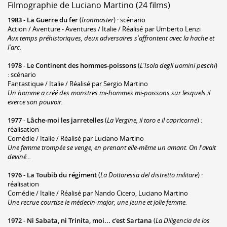
Filmographie de Luciano Martino (24 films)
1983
-
La Guerre du fer
(
Ironmaster
) : scénario
Action / Aventure - Aventures / Italie / Réalisé par Umberto Lenzi
Aux temps préhistoriques, deux adversaires s'affrontent avec la hache et
l'arc.
1978
-
Le Continent des hommes-poissons
(
L'Isola degli uomini peschi
)
: scénario
Fantastique / Italie / Réalisé par Sergio Martino
Un homme a créé des monstres mi-hommes mi-poissons sur lesquels il
exerce son pouvoir.
1977
-
Lâche-moi les jarretelles
(
La Vergine, il toro e il capricorne
) :
réalisation
Comédie / Italie / Réalisé par Luciano Martino
Une femme trompée se venge, en prenant elle-même un amant. On l'avait
deviné...
1976
-
La Toubib du régiment
(
La Dottoressa del distretto militare
) :
réalisation
Comédie / Italie / Réalisé par Nando Cicero, Luciano Martino
Une recrue courtise le médecin-major, une jeune et jolie femme.
1972
-
Ni Sabata, ni Trinita, moi... c'est Sartana
(
La Diligencia de los