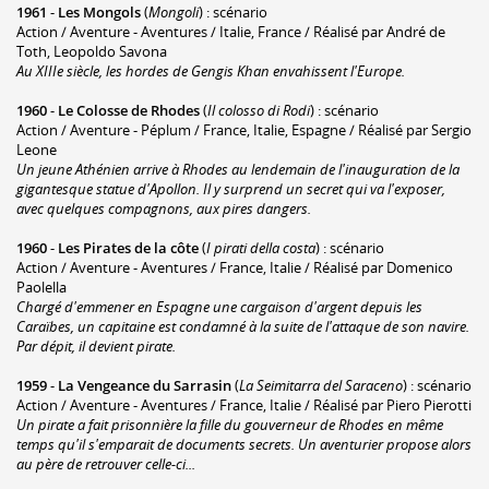
1961
-
Les Mongols
(
Mongoli
) : scénario
Action / Aventure - Aventures / Italie, France / Réalisé par André de
Toth, Leopoldo Savona
Au XIIIe siècle, les hordes de Gengis Khan envahissent l'Europe.
1960
-
Le Colosse de Rhodes
(
Il colosso di Rodi
) : scénario
Action / Aventure - Péplum / France, Italie, Espagne / Réalisé par Sergio
Leone
Un jeune Athénien arrive à Rhodes au lendemain de l'inauguration de la
gigantesque statue d'Apollon. Il y surprend un secret qui va l'exposer,
avec quelques compagnons, aux pires dangers.
1960
-
Les Pirates de la côte
(
I pirati della costa
) : scénario
Action / Aventure - Aventures / France, Italie / Réalisé par Domenico
Paolella
Chargé d'emmener en Espagne une cargaison d'argent depuis les
Caraïbes, un capitaine est condamné à la suite de l'attaque de son navire.
Par dépit, il devient pirate.
1959
-
La Vengeance du Sarrasin
(
La Seimitarra del Saraceno
) : scénario
Action / Aventure - Aventures / France, Italie / Réalisé par Piero Pierotti
Un pirate a fait prisonnière la fille du gouverneur de Rhodes en même
temps qu'il s'emparait de documents secrets. Un aventurier propose alors
au père de retrouver celle-ci...