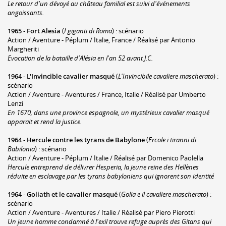
Le retour d'un dévoyé au château familial est suivi d'événements
angoissants.
1965
-
Fort Alesia
(
I giganti di Roma
) : scénario
Action / Aventure - Péplum / Italie, France / Réalisé par Antonio
Margheriti
Evocation de la bataille d'Alésia en l'an 52 avant J.C.
1964
-
L'Invincible cavalier masqué
(
L'Invincibile cavaliere mascherato
) :
scénario
Action / Aventure - Aventures / France, Italie / Réalisé par Umberto
Lenzi
En 1670, dans une province espagnole, un mystérieux cavalier masqué
apparait et rend la justice.
1964
-
Hercule contre les tyrans de Babylone
(
Ercole i tiranni di
Babilonia
) : scénario
Action / Aventure - Péplum / Italie / Réalisé par Domenico Paolella
Hercule entreprend de délivrer Hesperia, la jeune reine des Hellènes
réduite en esclavage par les tyrans babyloniens qui ignorent son identité
1964
-
Goliath et le cavalier masqué
(
Golia e il cavaliere mascherato
) :
scénario
Action / Aventure - Aventures / Italie / Réalisé par Piero Pierotti
Un jeune homme condamné à l'exil trouve refuge auprès des Gitans qui