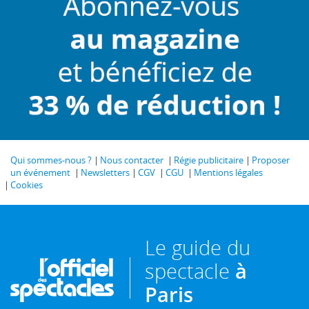
Qui sommes-nous ?
Nous contacter
Régie publicitaire
Proposer
un événement
Newsletters
CGV
CGU
Mentions légales
Cookies
Le guide du
spectacle
à
Paris