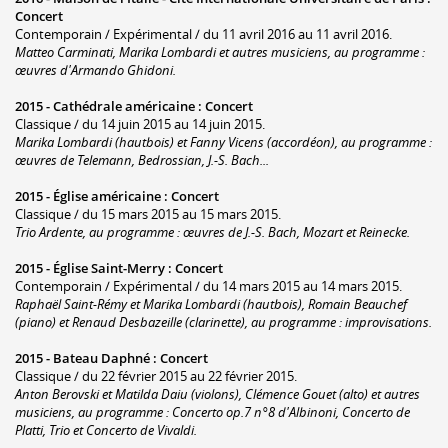
Concert
Contemporain / Expérimental / du 11 avril 2016 au 11 avril 2016.
Matteo Carminati, Marika Lombardi et autres musiciens, au programme :
œuvres d'Armando Ghidoni.
2015 -
Cathédrale américaine
:
Concert
Classique / du 14 juin 2015 au 14 juin 2015.
Marika Lombardi (hautbois) et Fanny Vicens (accordéon), au programme :
œuvres de Telemann, Bedrossian, J.-S. Bach...
2015 -
Église américaine
:
Concert
Classique / du 15 mars 2015 au 15 mars 2015.
Trio Ardente, au programme : œuvres de J.-S. Bach, Mozart et Reinecke.
2015 -
Église Saint-Merry
:
Concert
Contemporain / Expérimental / du 14 mars 2015 au 14 mars 2015.
Raphaël Saint-Rémy et Marika Lombardi (hautbois), Romain Beauchef
(piano) et Renaud Desbazeille (clarinette), au programme : improvisations.
2015 -
Bateau Daphné
:
Concert
Classique / du 22 février 2015 au 22 février 2015.
Anton Berovski et Matilda Daiu (violons), Clémence Gouet (alto) et autres
musiciens, au programme : Concerto op.7 n°8 d'Albinoni, Concerto de
Platti, Trio et Concerto de Vivaldi.