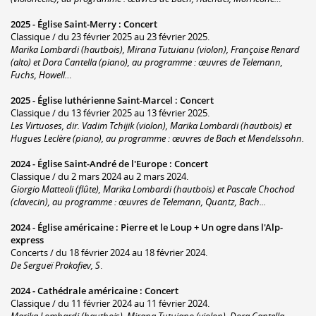
2025 -
Église Saint-Merry
:
Concert
Classique / du 23 février 2025 au 23 février 2025.
Marika Lombardi (hautbois), Mirana Tutuianu (violon), Françoise Renard
(alto) et Dora Cantella (piano), au programme : œuvres de Telemann,
Fuchs, Howell…
2025 -
Église luthérienne Saint-Marcel
:
Concert
Classique / du 13 février 2025 au 13 février 2025.
Les Virtuoses, dir. Vadim Tchijik (violon), Marika Lombardi (hautbois) et
Hugues Leclère (piano), au programme : œuvres de Bach et Mendelssohn.
2024 -
Église Saint-André de l'Europe
:
Concert
Classique / du 2 mars 2024 au 2 mars 2024.
Giorgio Matteoli (flûte), Marika Lombardi (hautbois) et Pascale Chochod
(clavecin), au programme : œuvres de Telemann, Quantz, Bach...
2024 -
Église américaine
:
Pierre et le Loup + Un ogre dans l'Alp-
express
Concerts / du 18 février 2024 au 18 février 2024.
De Sergueï Prokofiev, S
.
2024 -
Cathédrale américaine
:
Concert
Classique / du 11 février 2024 au 11 février 2024.
Marika Lombardi (hautbois), Mirana Tutuiano (violon), Dora Cantella