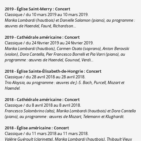
2019 -
Église Saint-Merry
:
Concert
Classique / du 10 mars 2019 au 10 mars 2019.
Marika Lombardi (hautbois) et Danielle Salamon (piano), au programme :
œuvres de Haendel, Fauré, Richardson...
2019 -
Cathédrale américaine
:
Concert
Classique / du 24 février 2019 au 24 février 2019.
Marika Lombardi (hautbois), Carmen Osato (soprano), Anton Berovski
(violon), Dora Cantella, Pier Francesco Borrelli et Pia Varri (piano), au
programme : œuvres de Haendel, Gounod, Verdi...
2018 -
Église Sainte-Élisabeth-de-Hongrie
:
Concert
Classique / du 28 avril 2018 au 28 avril 2018.
Trio Aloysia, au programme : œuvres de J.-S. Bach, Purcell, Mozart et
Haendel.
2018 -
Cathédrale américaine
:
Concert
Classique / du 8 avril 2018 au 8 avril 2018.
Francesco Solombrino (alto), Marika Lombardi (hautbois) et Dora Cantella
(piano), au programme : œuvres de Mozart, Telemann et Klughardt.
2018 -
Église américaine
:
Concert
Classique / du 11 mars 2018 au 11 mars 2018.
Valérie Guéroult (clarinette), Marika Lombardi (hautbois), Thibault Vieux