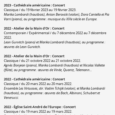
2023 -
Cathédrale américaine
:
Concert
Classique / du 19 février 2023 au 19 février 2023.
Marika Lombardi (hautbois), Anton Berovski (violon), Dora Cantella et Pia
Varri (piano), au programme : musique du XIXe siècle en Europe.
2022 -
Atelier de la Main d'Or
:
Concert
Contemporain / Expérimental / du 7 décembre 2022 au 7 décembre
2022.
Leon Gurvitch (piano) et Marika Lombardi (hautbois), au programme :
œuvres de Leon Gurvitch.
2022 -
Atelier de la Main d'Or
:
Concert
Classique / du 21 octobre 2022 au 21 octobre 2022.
Agnès Bonjean (piano), Marika Lombardi (hautbois) et Nicolas Vallette
(flûte), au programme : œuvres de Vinée, Quantz, Telemann...
2022 -
Cathédrale américaine
:
Concert
Classique / du 20 mars 2022 au 20 mars 2022.
Ensemble Les Virtuoses, dir. Vadim Tchijik (violon), et Marika Lombardi
(hautbois), au programme : œuvres de Bach, Albinoni, Schubert et
Venerucci.
2022 -
Église Saint-André de l'Europe
:
Concert
Classique / du 19 mars 2022 au 19 mars 2022.