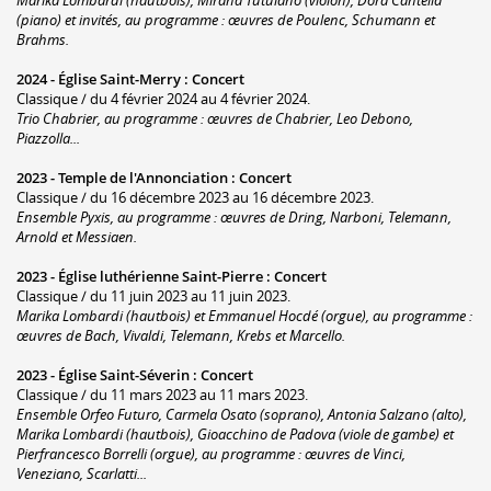
(piano) et invités, au programme : œuvres de Poulenc, Schumann et
Brahms.
2024 -
Église Saint-Merry
:
Concert
Classique / du 4 février 2024 au 4 février 2024.
Trio Chabrier, au programme : œuvres de Chabrier, Leo Debono,
Piazzolla...
2023 -
Temple de l'Annonciation
:
Concert
Classique / du 16 décembre 2023 au 16 décembre 2023.
Ensemble Pyxis, au programme : œuvres de Dring, Narboni, Telemann,
Arnold et Messiaen.
2023 -
Église luthérienne Saint-Pierre
:
Concert
Classique / du 11 juin 2023 au 11 juin 2023.
Marika Lombardi (hautbois) et Emmanuel Hocdé (orgue), au programme :
œuvres de Bach, Vivaldi, Telemann, Krebs et Marcello.
2023 -
Église Saint-Séverin
:
Concert
Classique / du 11 mars 2023 au 11 mars 2023.
Ensemble Orfeo Futuro, Carmela Osato (soprano), Antonia Salzano (alto),
Marika Lombardi (hautbois), Gioacchino de Padova (viole de gambe) et
Pierfrancesco Borrelli (orgue), au programme : œuvres de Vinci,
Veneziano, Scarlatti...