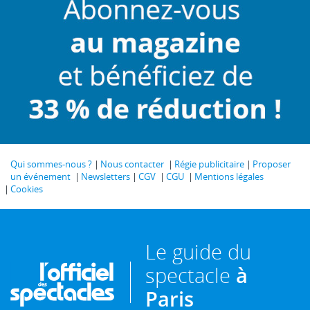
Qui sommes-nous ?
Nous contacter
Régie publicitaire
Proposer
un événement
Newsletters
CGV
CGU
Mentions légales
Cookies
Le guide du
spectacle
à
Paris