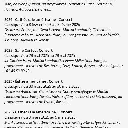
Wenjiao Wang (piano), au programme : œuvres de Bach, Telemann,
Poulenc, Arnaud Desvignes...
2026 -
Cathédrale américaine
:
Concert
Classique / du 8 février 2026 au 8 février 2026.
Orchestra Anima, dir. Gena Lievano, Marika Lombardi, Clémentine
Buonomo et Louis Luciat (hautbois), au programme : œuvres de Vivaldi,
Albinoni, Haendel et Gernet.
2025 -
Salle Cortot
:
Concert
Classique / du 28 mai 2025 au 28 mai 2025.
Sir Gordon Hunt, Marika Lombardi et Ewan Millar (hautbois), au
programme : œuvres de Beethoven, Finzi, Britten, Bowen… résa obligatoire
: 01 40 53 89 15.
2025 -
Église américaine
:
Concert
Classique / du 30 mars 2025 au 30 mars 2025.
Orchestre Anima, dir. Gena Lievano, Nancy Andelfinger et Marika
Lombardi (hautbois), Nicolas Vallette (flûte) et Franck Leblois (basson), au
programme : œuvres de Vivaldi, Rossini…
2025 -
Cathédrale américaine
:
Concert
Classique / du 9 mars 2025 au 9 mars 2025.
Marika Lombardi (hautbois), Frédéric Bernard (guitare), Igor Kiritchenko
(violoncelle), au programme : œuvres de Bach, Haendel, Morricone…