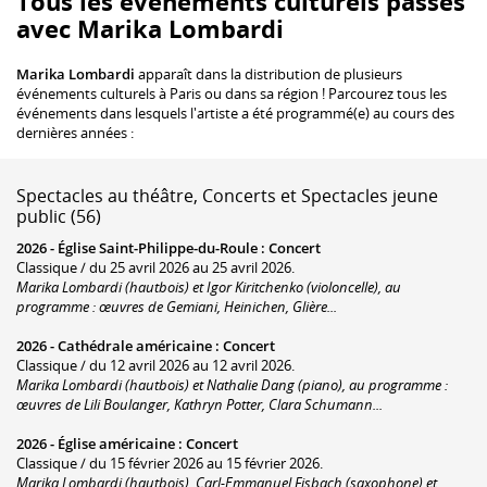
Tous les événements culturels passés
avec Marika Lombardi
Marika Lombardi
apparaît dans la distribution de plusieurs
événements culturels à Paris ou dans sa région ! Parcourez tous les
événements dans lesquels l'artiste a été programmé(e) au cours des
dernières années :
Spectacles au théâtre, Concerts et Spectacles jeune
public (56)
2026 -
Église Saint-Philippe-du-Roule
:
Concert
Classique / du 25 avril 2026 au 25 avril 2026.
Marika Lombardi (hautbois) et Igor Kiritchenko (violoncelle), au
programme : œuvres de Gemiani, Heinichen, Glière...
2026 -
Cathédrale américaine
:
Concert
Classique / du 12 avril 2026 au 12 avril 2026.
Marika Lombardi (hautbois) et Nathalie Dang (piano), au programme :
œuvres de Lili Boulanger, Kathryn Potter, Clara Schumann...
2026 -
Église américaine
:
Concert
Classique / du 15 février 2026 au 15 février 2026.
Marika Lombardi (hautbois), Carl-Emmanuel Fisbach (saxophone) et