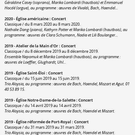
Géraldine Casey (soprano), Marika Lombardi (hautbois) et Emmanuel
Hocdé (orgue), au programme : œuvres de Vivaldi, Bach, Haendel...
2020 -
Église américaine
:
Concert
Classique / du 8 mars 2020 au 8 mars 2020.
Nathalie Dang (piano), Kathyrn Potter et Marika Lombardi (hautbois), au
programme : œuvres de Clara Schumann, Nadia et Lili Boulanger...
2019 -
Atelier de la Main d'Or
:
Concert
Classique / du 8 décembre 2019 au 8 décembre 2019.
Ensemble Nepomuk et Marika Lombardi (hautbois), au programme :
œuvres de Loeffler, Glughardt, Uhl...
2019 -
Église Saint-Éloi
:
Concert
Classique / du 15 juin 2019 au 15 juin 2019.
Trio Aloysia, au programme : œuvres de Bach, Haendel, Mozart et Agut. 01
40 53 89 15.
2019 -
Église Notre-Dame-de-la-Salette
:
Concert
Classique / du 14 avril 2019 au 14 avril 2019.
Trio Aloysia, au programme : œuvres de Bach, Haendel et Mozart.
2019 -
Église réformée de Port-Royal
:
Concert
Classique / du 31 mars 2019 au 31 mars 2019.
Trio Aloysia, au programme : œuvres de Bach, Haendel et Mozart.