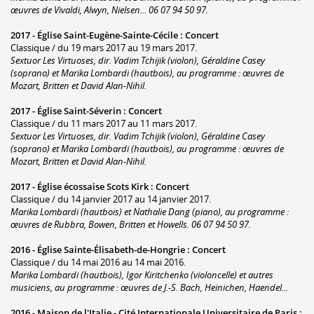
œuvres de Vivaldi, Alwyn, Nielsen... 06 07 94 50 97.
2017 -
Église Saint-Eugène-Sainte-Cécile
:
Concert
Classique / du 19 mars 2017 au 19 mars 2017.
Sextuor Les Virtuoses, dir. Vadim Tchijik (violon), Géraldine Casey
(soprano) et Marika Lombardi (hautbois), au programme : œuvres de
Mozart, Britten et David Alan-Nihil.
2017 -
Église Saint-Séverin
:
Concert
Classique / du 11 mars 2017 au 11 mars 2017.
Sextuor Les Virtuoses, dir. Vadim Tchijik (violon), Géraldine Casey
(soprano) et Marika Lombardi (hautbois), au programme : œuvres de
Mozart, Britten et David Alan-Nihil.
2017 -
Église écossaise Scots Kirk
:
Concert
Classique / du 14 janvier 2017 au 14 janvier 2017.
Marika Lombardi (hautbois) et Nathalie Dang (piano), au programme :
œuvres de Rubbra, Bowen, Britten et Howells. 06 07 94 50 97.
2016 -
Église Sainte-Élisabeth-de-Hongrie
:
Concert
Classique / du 14 mai 2016 au 14 mai 2016.
Marika Lombardi (hautbois), Igor Kiritchenko (violoncelle) et autres
musiciens, au programme : œuvres de J.-S. Bach, Heinichen, Haendel...
2016 -
Maison de l'Italie - Cité Internationale Universitaire de Paris
: