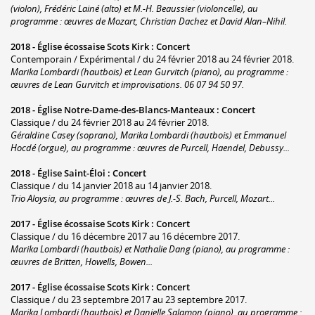
(violon), Frédéric Lainé (alto) et M.-H. Beaussier (violoncelle), au
programme : œuvres de Mozart, Christian Dachez et David Alan–Nihil.
2018 -
Église écossaise Scots Kirk
:
Concert
Contemporain / Expérimental / du 24 février 2018 au 24 février 2018.
Marika Lombardi (hautbois) et Lean Gurvitch (piano), au programme :
œuvres de Lean Gurvitch et improvisations. 06 07 94 50 97.
2018 -
Église Notre-Dame-des-Blancs-Manteaux
:
Concert
Classique / du 24 février 2018 au 24 février 2018.
Géraldine Casey (soprano), Marika Lombardi (hautbois) et Emmanuel
Hocdé (orgue), au programme : œuvres de Purcell, Haendel, Debussy...
2018 -
Église Saint-Éloi
:
Concert
Classique / du 14 janvier 2018 au 14 janvier 2018.
Trio Aloysia, au programme : œuvres de J.-S. Bach, Purcell, Mozart...
2017 -
Église écossaise Scots Kirk
:
Concert
Classique / du 16 décembre 2017 au 16 décembre 2017.
Marika Lombardi (hautbois) et Nathalie Dang (piano), au programme :
œuvres de Britten, Howells, Bowen...
2017 -
Église écossaise Scots Kirk
:
Concert
Classique / du 23 septembre 2017 au 23 septembre 2017.
Marika Lombardi (hautbois) et Danielle Salamon (piano), au programme :