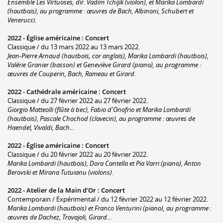
Ensemble Les Virtuoses, dir. Vadim Tchijik (violon), et Marika Lombardi
(hautbois), au programme : œuvres de Bach, Albinoni, Schubert et
Venerucci.
2022 -
Église américaine
:
Concert
Classique / du 13 mars 2022 au 13 mars 2022.
Jean-Pierre Arnaud (hautbois, cor anglais), Marika Lombardi (hautbois),
Valérie Granier (basson) et Geneviève Girard (piano), au programme :
œuvres de Couperin, Bach, Rameau et Girard.
2022 -
Cathédrale américaine
:
Concert
Classique / du 27 février 2022 au 27 février 2022.
Giorgio Matteolli (flûte à bec), Fabio d'Onofrio et Marika Lombardi
(hautbois), Pascale Chochod (clavecin), au programme : œuvres de
Haendel, Vivaldi, Bach...
2022 -
Église américaine
:
Concert
Classique / du 20 février 2022 au 20 février 2022.
Marika Lombardi (hautbois), Dora Cantella et Pia Varri (piano), Anton
Berovski et Mirana Tutuianu (violons).
2022 -
Atelier de la Main d'Or
:
Concert
Contemporain / Expérimental / du 12 février 2022 au 12 février 2022.
Marika Lombardi (hautbois) et Franco Venturini (piano), au programme :
œuvres de Dachez, Trovajoli, Girard...