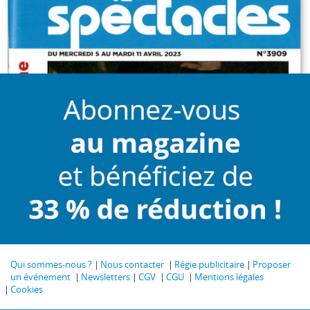
Qui sommes-nous ?
Nous contacter
Régie publicitaire
Proposer
un événement
Newsletters
CGV
CGU
Mentions légales
Cookies