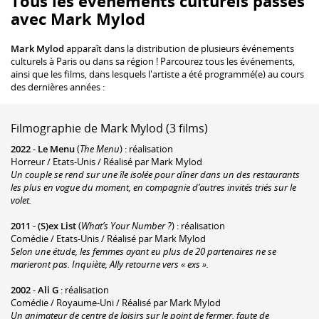
Tous les événements culturels passés
avec Mark Mylod
Mark Mylod
apparaît dans la distribution de plusieurs événements
culturels à Paris ou dans sa région ! Parcourez tous les événements,
ainsi que les films, dans lesquels l'artiste a été programmé(e) au cours
des dernières années :
Filmographie de Mark Mylod (3 films)
2022
-
Le Menu
(
The Menu
) : réalisation
Horreur / Etats-Unis / Réalisé par Mark Mylod
Un couple se rend sur une île isolée pour dîner dans un des restaurants
les plus en vogue du moment, en compagnie d’autres invités triés sur le
volet.
2011
-
(S)ex List
(
What’s Your Number ?
) : réalisation
Comédie / Etats-Unis / Réalisé par Mark Mylod
Selon une étude, les femmes ayant eu plus de 20 partenaires ne se
marieront pas. Inquiète, Ally retourne vers « exs ».
2002
-
Ali G
: réalisation
Comédie / Royaume-Uni / Réalisé par Mark Mylod
Un animateur de centre de loisirs sur le point de fermer, faute de