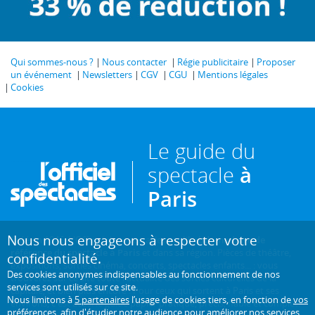
Qui sommes-nous ?
Nous contacter
Régie publicitaire
Proposer
un événement
Newsletters
CGV
CGU
Mentions légales
Cookies
Le guide du
spectacle
à
Paris
Nous nous engageons à respecter votre
Créé en 1946, L'Officiel des spectacles est
l'hebdomadaire de
référence du spectacle à Paris
et dans sa région. Pièces de théâtre,
confidentialité.
expositions, sorties cinéma, concerts, spectacles enfants... : vous
Des cookies anonymes indispensables au fonctionnement de nos
trouverez sur ce site toute l'actualité des sorties culturelles de la
services sont utilisés sur ce site.
capitale, et bien plus encore ! Pour ceux qui sortent à Paris et ses
Nous limitons à
5 partenaires
l’usage de cookies tiers, en fonction de
vos
environs, c'est aussi le guide papier pratique, précis, fiable et complet.
préférences
, afin d'étudier notre audience pour améliorer nos services