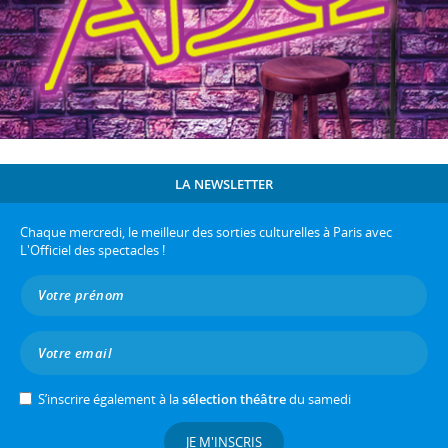
LA NEWSLETTER
Chaque mercredi, le meilleur des sorties culturelles à Paris avec
L'Officiel des spectacles !
S’inscrire également à la
sélection théâtre
du samedi
JE M'INSCRIS