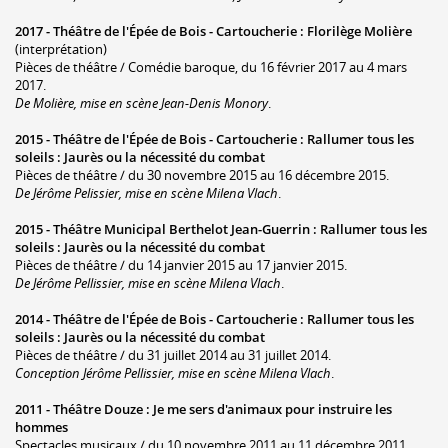
2017 -
Théâtre de l'Épée de Bois - Cartoucherie
:
Florilège Molière
(interprétation)
Pièces de théâtre / Comédie baroque, du 16 février 2017 au 4 mars
2017.
De Molière, mise en scène Jean-Denis Monory
.
2015 -
Théâtre de l'Épée de Bois - Cartoucherie
:
Rallumer tous les
soleils : Jaurès ou la nécessité du combat
Pièces de théâtre / du 30 novembre 2015 au 16 décembre 2015.
De Jérôme Pelissier, mise en scène Milena Vlach
.
2015 -
Théâtre Municipal Berthelot Jean-Guerrin
:
Rallumer tous les
soleils : Jaurès ou la nécessité du combat
Pièces de théâtre / du 14 janvier 2015 au 17 janvier 2015.
De Jérôme Pellissier, mise en scène Milena Vlach
.
2014 -
Théâtre de l'Épée de Bois - Cartoucherie
:
Rallumer tous les
soleils : Jaurès ou la nécessité du combat
Pièces de théâtre / du 31 juillet 2014 au 31 juillet 2014.
Conception Jérôme Pellissier, mise en scène Milena Vlach
.
2011 -
Théâtre Douze
:
Je me sers d'animaux pour instruire les
hommes
Spectacles musicaux / du 10 novembre 2011 au 11 décembre 2011.