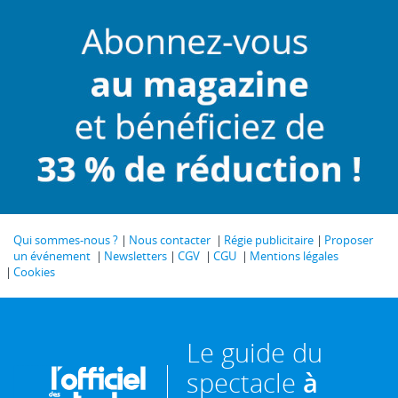
Qui sommes-nous ?
Nous contacter
Régie publicitaire
Proposer
un événement
Newsletters
CGV
CGU
Mentions légales
Cookies
Le guide du
spectacle
à