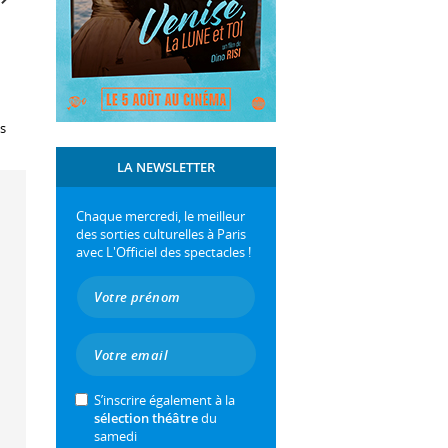
es
LA NEWSLETTER
Chaque mercredi, le meilleur
des sorties culturelles à Paris
avec L'Officiel des spectacles !
S’inscrire également à la
sélection théâtre
du
samedi