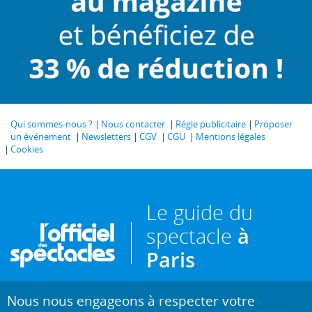
Qui sommes-nous ?
Nous contacter
Régie publicitaire
Proposer
un événement
Newsletters
CGV
CGU
Mentions légales
Cookies
Le guide du
spectacle
à
Paris
Nous nous engageons à respecter votre
Créé en 1946, L'Officiel des spectacles est
l'hebdomadaire de