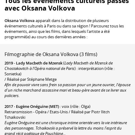
Tous les événements culturels passés
avec Oksana Volkova
Oksana Volkova
apparaît dans la distribution de plusieurs
événements culturels à Paris ou dans sa région ! Parcourez tous les
événements, ainsi que les films, dans lesquels l'artiste a été
programmé(e) au cours des dernières années :
Filmographie de Oksana Volkova (3 films)
2019
-
Lady Macbeth de Mzensk
(
Lady Macbeth de Mzensk de
Chostakovitch à l'Opéra national de Paris
) : interprétation (rôle :
Sonietka)
/ Réalisé par Stéphane Metge
Afin de pouvoir vivre sans frein sa passion pour un jeune ouvrier, l'épouse
d'un riche marchand assassine mari et beau-père avant de se livrer aux
policiers.
2017
-
Eugène Onéguine (MET)
: voix (rôle : Olga)
Retransmission - Opéra / Etats-Unis / Réalisé par Piotr Ilitch
Tchaïkovski
Eugène Onéguine est une chronique intime orientée vers la vie intérieure
des personnages. Tchaikovski a préservé la lettre du moins l'esprit du
grand récit poétique de Pouchkine...